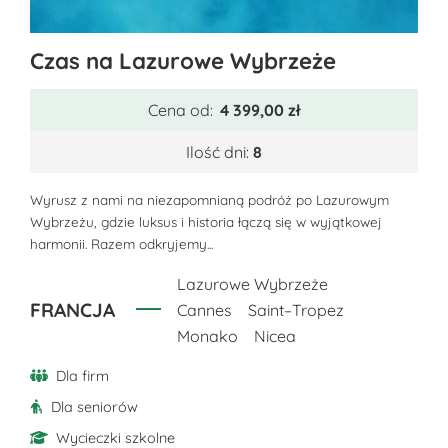
Ten
Czas na Lazurowe Wybrzeże
produkt
ma
Cena od:
4 399,00
zł
wiele
wariantów.
Ilość dni:
8
Opcje
można
Wyrusz z nami na niezapomnianą podróż po Lazurowym
Wybrzeżu, gdzie luksus i historia łączą się w wyjątkowej
wybrać
harmonii. Razem odkryjemy...
na
stronie
Lazurowe Wybrzeże
produktu
FRANCJA
Cannes
Saint–Tropez
Monako
Nicea
Dla firm
Dla seniorów
Wycieczki szkolne