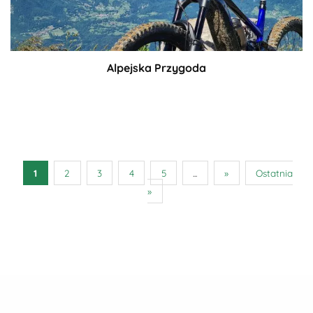
Alpejska Przygoda
1
2
3
4
5
...
»
Ostatnia
»