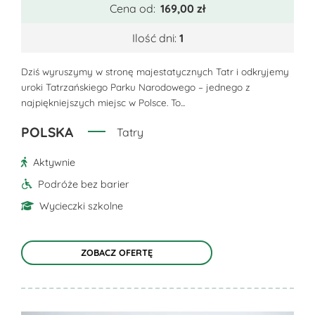
Cena od:
169,00
zł
wiele
wariantów.
Ilość dni:
1
Opcje
można
Dziś wyruszymy w stronę majestatycznych Tatr i odkryjemy
uroki Tatrzańskiego Parku Narodowego – jednego z
wybrać
najpiękniejszych miejsc w Polsce. To...
na
stronie
POLSKA
Tatry
produktu
Aktywnie
Podróże bez barier
Wycieczki szkolne
ZOBACZ OFERTĘ