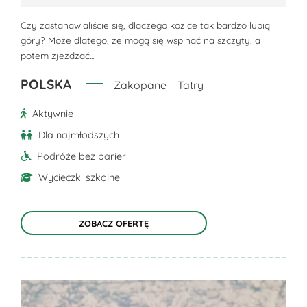
Opcje
można
Czy zastanawialiście się, dlaczego kozice tak bardzo lubią
góry? Może dlatego, że mogą się wspinać na szczyty, a
wybrać
potem zjeżdżać...
na
stronie
POLSKA
Zakopane
Tatry
produktu
Aktywnie
Dla najmłodszych
Podróże bez barier
Wycieczki szkolne
ZOBACZ OFERTĘ