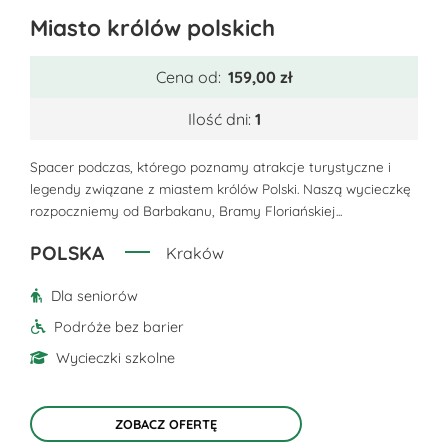
Ten
Miasto królów polskich
produkt
ma
Cena od:
159,00
zł
wiele
wariantów.
Ilość dni:
1
Opcje
można
Spacer podczas, którego poznamy atrakcje turystyczne i
legendy związane z miastem królów Polski. Naszą wycieczkę
wybrać
rozpoczniemy od Barbakanu, Bramy Floriańskiej...
na
stronie
POLSKA
Kraków
produktu
Dla seniorów
Podróże bez barier
Wycieczki szkolne
ZOBACZ OFERTĘ