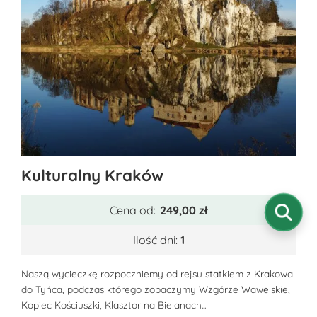
Ten
Kulturalny Kraków
produkt
ma
Cena od:
249,00
zł
wiele
wariantów.
Ilość dni:
1
Opcje
można
Naszą wycieczkę rozpoczniemy od rejsu statkiem z Krakowa
do Tyńca, podczas którego zobaczymy Wzgórze Wawelskie,
wybrać
Kopiec Kościuszki, Klasztor na Bielanach...
na