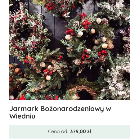
Ten
Jarmark Bożonarodzeniowy w
produkt
Wiedniu
ma
wiele
Cena od:
379,00
zł
wariantów.