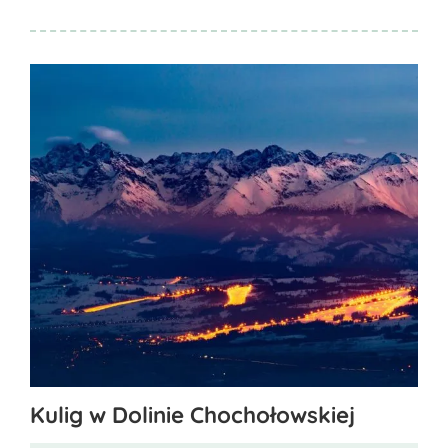
Ten
Kulig w Dolinie Chochołowskiej
produkt