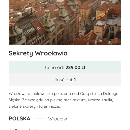
Ten
Sekrety Wrocławia
produkt
ma
Cena od:
289,00
zł
wiele
wariantów.
Ilość dni:
1
Opcje
można
Wrocław, to malowniczo położona nad Odrą stolica Dolnego
Śląska. Ze względu na piękną architekturę, urocze zaułki,
wybrać
zielone skwery i tajemnicze...
na
stronie
POLSKA
Wrocław
produktu