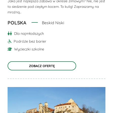
można
Jaka jest najlepsza zabawa w okresie zimowym? Nie, nie jest
to siedzenie pod ciepłym kocem. To kulig! Zapraszamy na
wybrać
mroźną...
na
stronie
POLSKA
Beskid Niski
produktu
Dla najmłodszych
Podróże bez barier
Wycieczki szkolne
ZOBACZ OFERTĘ