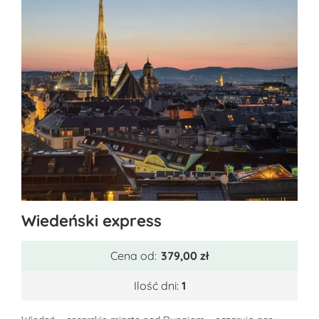
Ten
Wiedeński express
produkt
ma
Cena od:
379,00
zł
wiele
wariantów.
Ilość dni:
1
Opcje