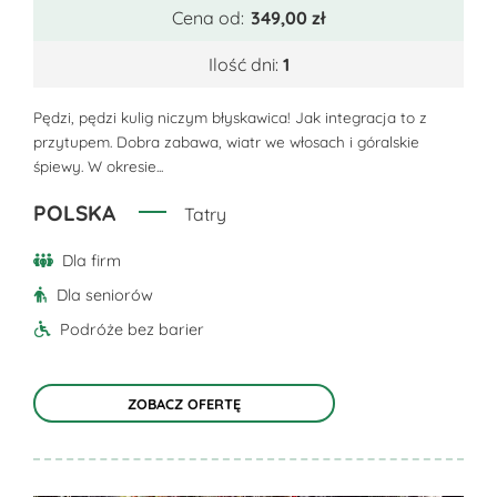
ma
Cena od:
349,00
zł
wiele
wariantów.
Ilość dni:
1
Opcje
można
Pędzi, pędzi kulig niczym błyskawica! Jak integracja to z
przytupem. Dobra zabawa, wiatr we włosach i góralskie
wybrać
śpiewy. W okresie...
na
stronie
POLSKA
Tatry
produktu
Dla firm
Dla seniorów
Podróże bez barier
ZOBACZ OFERTĘ