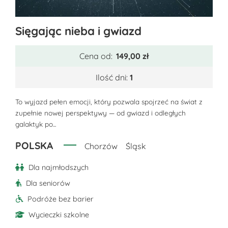
Ten
Sięgając nieba i gwiazd
produkt
ma
Cena od:
149,00
zł
wiele
wariantów.
Ilość dni:
1
Opcje
można
To wyjazd pełen emocji, który pozwala spojrzeć na świat z
zupełnie nowej perspektywy — od gwiazd i odległych
wybrać
galaktyk po...
na
stronie
POLSKA
Chorzów
Śląsk
produktu
Dla najmłodszych
Dla seniorów
Podróże bez barier
Wycieczki szkolne