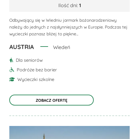
Opcje
Ilość dni:
1
można
Odbywający się w Wiedniu jarmark bożonarodzeniowy
wybrać
należy do jednych z najsłynniejszych w Europie. Podczas tej
na
wycieczki poznasz bliżej to piękne...
stronie
produktu
AUSTRIA
Wiedeń
Dla seniorów
Podróże bez barier
Wycieczki szkolne
ZOBACZ OFERTĘ