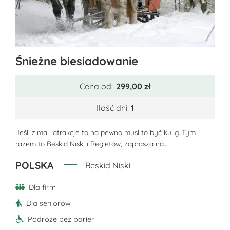
Ten
Śnieżne biesiadowanie
produkt
ma
Cena od:
299,00
zł
wiele
wariantów.
Ilość dni:
1
Opcje
można
Jeśli zima i atrakcje to na pewno musi to być kulig. Tym
razem to Beskid Niski i Regietów, zaprasza na...
wybrać
na
POLSKA
Beskid Niski
stronie
produktu
Dla firm
Dla seniorów
Podróże bez barier