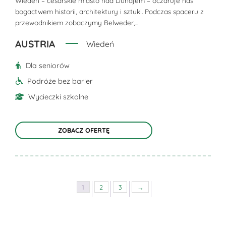
można
Wiedeń – cesarskie miasto nad Dunajem – oczaruje nas
bogactwem historii, architektury i sztuki. Podczas spaceru z
wybrać
przewodnikiem zobaczymy Belweder,...
na
stronie
AUSTRIA
Wiedeń
produktu
Dla seniorów
Podróże bez barier
Wycieczki szkolne
ZOBACZ OFERTĘ
1
2
3
→