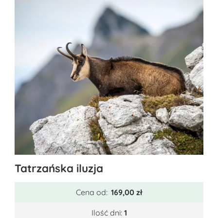
Ten
Tatrzańska iluzja
produkt
ma
Cena od:
169,00
zł
wiele
wariantów.
Ilość dni:
1