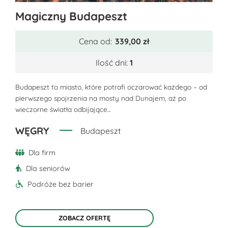
Ten
Magiczny Budapeszt
produkt
ma
Cena od:
339,00
zł
wiele
wariantów.
Ilość dni:
1
Opcje
można
Budapeszt to miasto, które potrafi oczarować każdego – od
pierwszego spojrzenia na mosty nad Dunajem, aż po
wybrać
wieczorne światła odbijające...
na
stronie
WĘGRY
Budapeszt
produktu
Dla firm
Dla seniorów
Podróże bez barier
ZOBACZ OFERTĘ