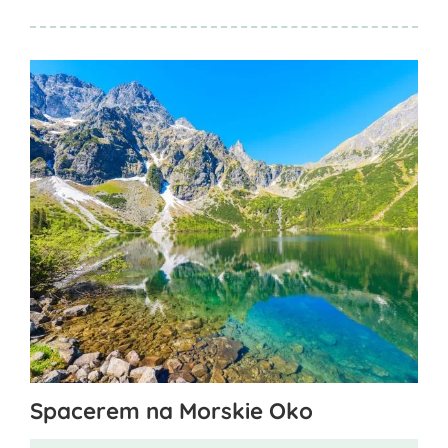
Ten
Spacerem na Morskie Oko
produkt
ma