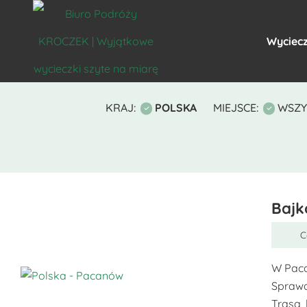
Wyciecz
KRAJ:
POLSKA
MIEJSCE:
WSZY
Bajk
C
W Paca
Sprawd
Ten
Trasa, 