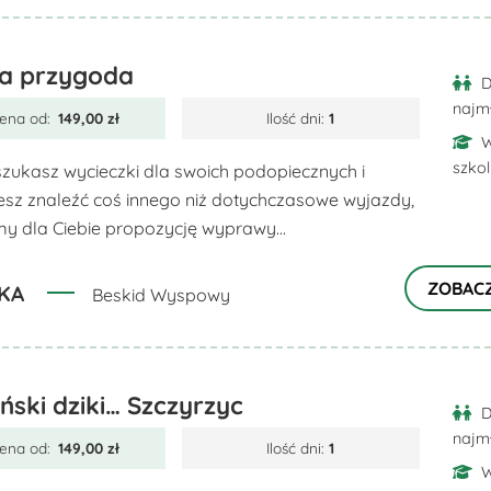
a przygoda
D
najm
ena od:
149,00
zł
Ilość dni:
1
W
szko
 szukasz wycieczki dla swoich podopiecznych i
esz znaleźć coś innego niż dotychczasowe wyjazdy,
y dla Ciebie propozycję wyprawy...
ZOBAC
KA
Beskid Wyspowy
ański dziki… Szczyrzyc
D
najm
ena od:
149,00
zł
Ilość dni:
1
W