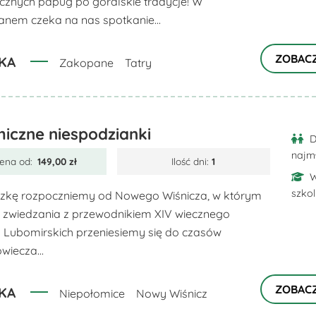
cznych papug po góralskie tradycje! W
nem czeka na nas spotkanie...
ZOBAC
KA
Zakopane
Tatry
iczne niespodzianki
D
najm
ena od:
149,00
zł
Ilość dni:
1
W
szko
zkę rozpoczniemy od Nowego Wiśnicza, w którym
 zwiedzania z przewodnikiem XIV wiecznego
Lubomirskich przeniesiemy się do czasów
wiecza...
ZOBAC
KA
Niepołomice
Nowy Wiśnicz