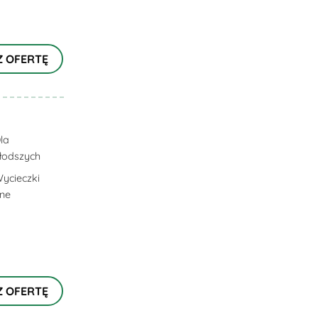
Z OFERTĘ
la
łodszych
ycieczki
lne
Z OFERTĘ