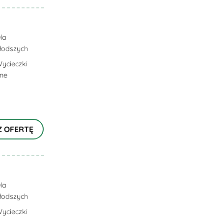
la
łodszych
ycieczki
lne
Z OFERTĘ
la
łodszych
ycieczki