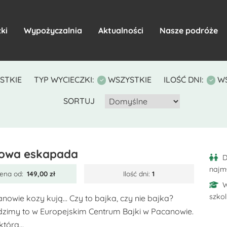
ki
Wypożyczalnia
Aktualności
Nasze podróże
STKIE
TYP WYCIECZKI:
WSZYSTKIE
ILOŚĆ DNI:
WS
SORTUJ
owa eskapada
D
najm
ena od:
149,00
zł
Ilość dni:
1
W
szko
nowie kozy kują… Czy to bajka, czy nie bajka?
zimy to w Europejskim Centrum Bajki w Pacanowie.
którą...