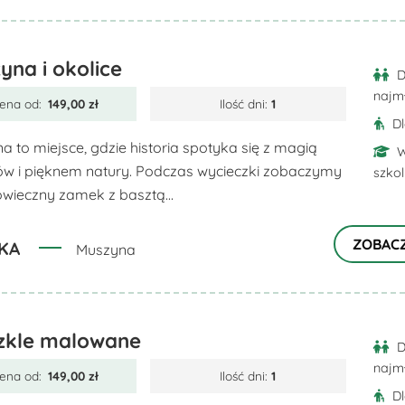
yna i okolice
D
najm
ena od:
149,00
zł
Ilość dni:
1
D
a to miejsce, gdzie historia spotyka się z magią
W
w i pięknem natury. Podczas wycieczki zobaczymy
szko
owieczny zamek z basztą...
ZOBAC
KA
Muszyna
zkle malowane
D
najm
ena od:
149,00
zł
Ilość dni:
1
D