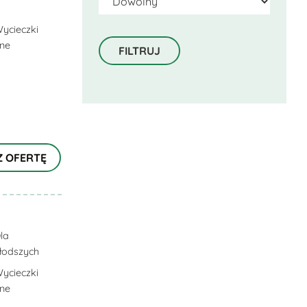
ycieczki
lne
Z OFERTĘ
la
łodszych
ycieczki
lne