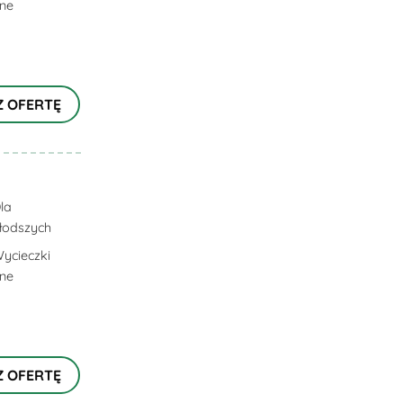
lne
Z OFERTĘ
la
łodszych
ycieczki
lne
Z OFERTĘ