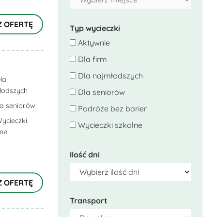
Z OFERTĘ
Typ wycieczki
Aktywnie
Dla firm
Dla najmłodszych
la
łodszych
Dla seniorów
la seniorów
Podróże bez barier
ycieczki
Wycieczki szkolne
lne
Ilość dni
Z OFERTĘ
Transport