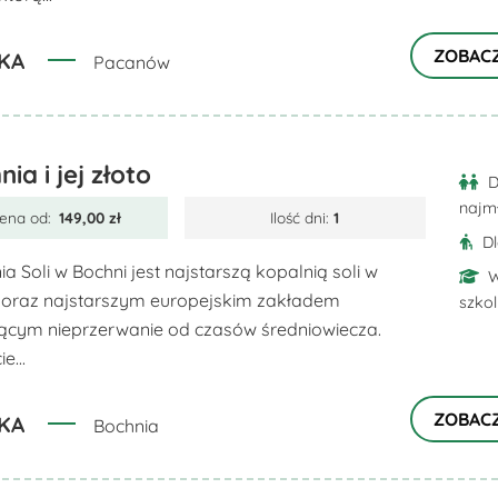
ZOBAC
KA
Pacanów
ia i jej złoto
D
najm
ena od:
149,00
zł
Ilość dni:
1
D
a Soli w Bochni jest najstarszą kopalnią soli w
W
 oraz najstarszym europejskim zakładem
szko
jącym nieprzerwanie od czasów średniowiecza.
e...
ZOBAC
KA
Bochnia