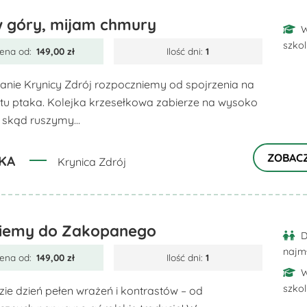
w góry, mijam chmury
W
szko
ena od:
149,00
zł
Ilość dni:
1
anie Krynicy Zdrój rozpoczniemy od spojrzenia na
lotu ptaka. Kolejka krzesełkowa zabierze na wysoko
 skąd ruszymy...
ZOBAC
KA
Krynica Zdrój
iemy do Zakopanego
D
najm
ena od:
149,00
zł
Ilość dni:
1
W
szko
zie dzień pełen wrażeń i kontrastów – od