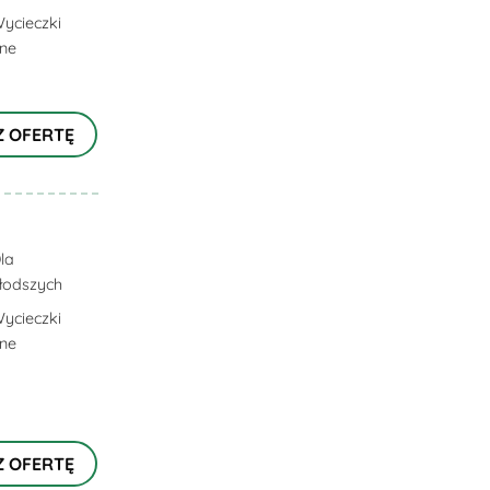
ycieczki
lne
Z OFERTĘ
la
łodszych
ycieczki
lne
Z OFERTĘ