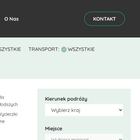
O Nas
KONTAKT
ZYSTKIE
TRANSPORT:
WSZYSTKIE
la
Kierunek podróży
łodszych
ycieczki
lne
Miejsce