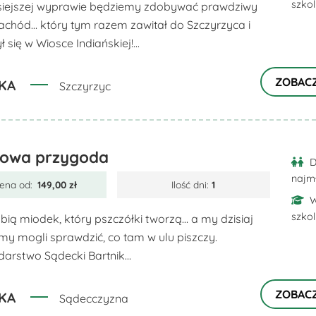
szko
siejszej wyprawie będziemy zdobywać prawdziwy
Zachód… który tym razem zawitał do Szczyrzyca i
ł się w Wiosce Indiańskiej!...
ZOBAC
KA
Szczyrzyc
owa przygoda
D
najm
ena od:
149,00
zł
Ilość dni:
1
W
szko
ubią miodek, który pszczółki tworzą… a my dzisiaj
my mogli sprawdzić, co tam w ulu piszczy.
arstwo Sądecki Bartnik...
ZOBAC
KA
Sądecczyzna