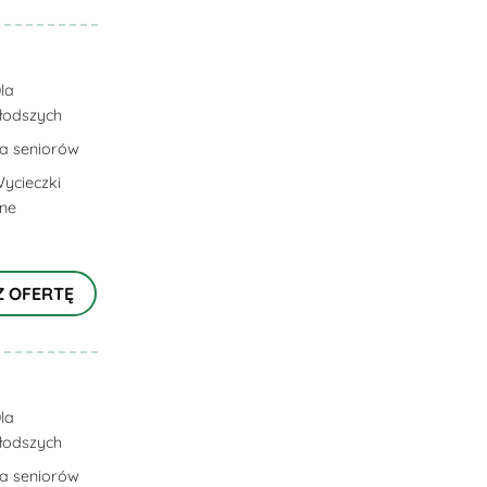
la
łodszych
la seniorów
ycieczki
lne
Z OFERTĘ
la
łodszych
la seniorów