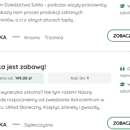
m Dziedzictwa Szkła – podczas wizyty pracownicy
W
okażą nam proces produkcji szklanych
szko
otów, a ci o silnych płucach będą...
ZOBAC
KA
Krosno
Trzcinica
a jest zabawą!
D
najm
ena od:
149,00
zł
Ilość dni:
1
W
szko
wycieczka szkolna? Nie tym razem! Naszą
dę rozpoczniemy od zwiedzania Astrocentrum w
. Układ Słoneczny, Księżyc, planety i gwiazdy...
ZOBAC
KA
Sądecczyzna