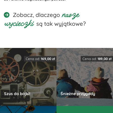
nasze
Zobacz, dlaczego
wycieczki
są tak wyjątkowe?
Cena od:
169,00
zł
Cena od:
189,00
zł
Szus do bajki!
Śnieżne przygody
Ten
Ten