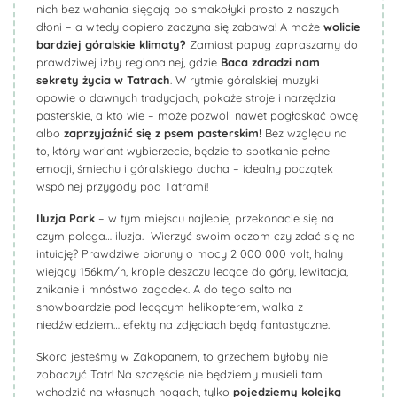
nich bez wahania sięgają po smakołyki prosto z naszych
dłoni – a wtedy dopiero zaczyna się zabawa! A może
wolicie
bardziej góralskie klimaty?
Zamiast papug zapraszamy do
prawdziwej izby regionalnej, gdzie
Baca zdradzi nam
sekrety życia w Tatrach
. W rytmie góralskiej muzyki
opowie o dawnych tradycjach, pokaże stroje i narzędzia
pasterskie, a kto wie – może pozwoli nawet pogłaskać owcę
albo
zaprzyjaźnić się z psem pasterskim
!
Bez względu na
to, który wariant wybierzecie, będzie to spotkanie pełne
emocji, śmiechu i góralskiego ducha – idealny początek
wspólnej przygody pod Tatrami!
Iluzja Park
– w tym miejscu najlepiej przekonacie się na
czym polega… iluzja. Wierzyć swoim oczom czy zdać się na
intuicję? Prawdziwe pioruny o mocy 2 000 000 volt, halny
wiejący 156km/h, krople deszczu lecące do góry, lewitacja,
znikanie i mnóstwo zagadek. A do tego salto na
snowboardzie pod lecącym helikopterem, walka z
niedźwiedziem… efekty na zdjęciach będą fantastyczne.
Skoro jesteśmy w Zakopanem, to grzechem byłoby nie
zobaczyć Tatr! Na szczęście nie będziemy musieli tam
wchodzić na własnych nogach, tylko
pojedziemy kolejką