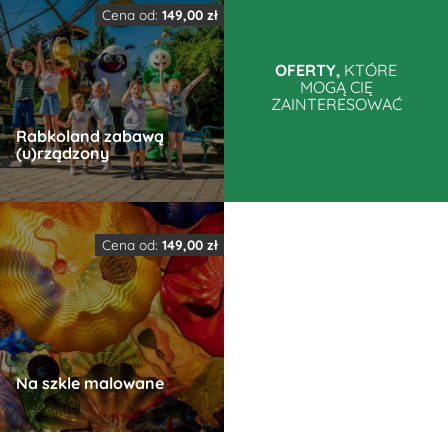
produkt
produkt
Cena od:
149,00
zł
ma
ma
wiele
wiele
OFERTY,
KTÓRE
MOGĄ CIĘ
wariantów.
wariantów.
ZAINTERESOWAĆ
Opcje
Opcje
Rabkoland zabawą
można
można
(u)rządzony
wybrać
wybrać
na
na
Ten
stronie
stronie
produkt
produktu
produktu
Cena od:
149,00
zł
ma
wiele
wariantów.
Opcje
można
Na szkle malowane
wybrać
na
Ten