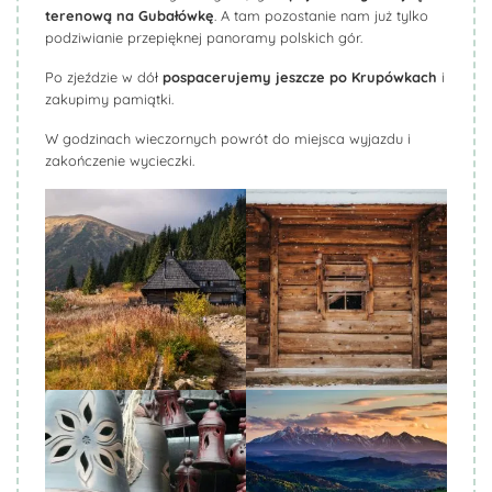
terenową na Gubałówkę
. A tam pozostanie nam już tylko
podziwianie przepięknej panoramy polskich gór.
Po zjeździe w dół
pospacerujemy jeszcze po Krupówkach
i
zakupimy pamiątki.
W godzinach wieczornych powrót do miejsca wyjazdu i
zakończenie wycieczki.
Biuro Podróży KROCZEK
Biuro Podróży KROCZEK
Biuro Podróży KROCZEK
Biuro Podróży KROCZEK