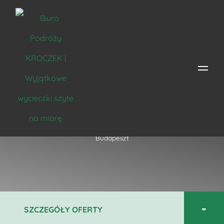
Magiczny Budapeszt
Strona główna
/
Miejsce
/
Węgry
/
Budapeszt
/ Magiczny
Budapeszt