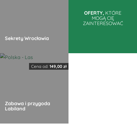
ma
ma
wiele
wiele
OFERTY,
KTÓRE
MOGĄ CIĘ
wariantów.
wariantów.
ZAINTERESOWAĆ
Opcje
Opcje
można
można
Sekrety Wrocławia
wybrać
wybrać
na
na
Ten
stronie
stronie
produkt
produktu
produktu
Cena od:
149,00
zł
ma
wiele
wariantów.
Opcje
Zabawa i przygoda
można
Labiland
wybrać
na
Ten
stronie
produkt
produktu