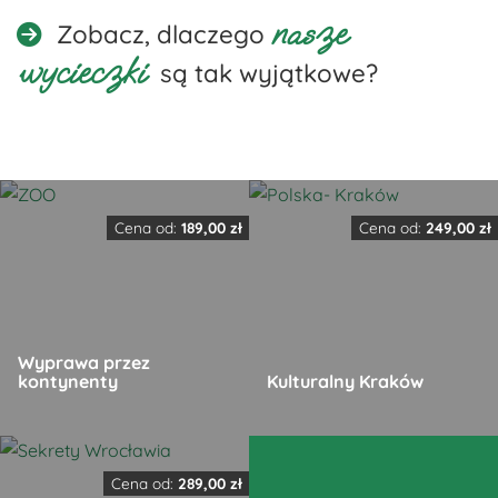
nasze
Zobacz, dlaczego
wycieczki
są tak wyjątkowe?
Cena od:
189,00
zł
Cena od:
249,00
zł
Wyprawa przez
kontynenty
Kulturalny Kraków
Ten
Ten
produkt
produkt
Cena od:
289,00
zł