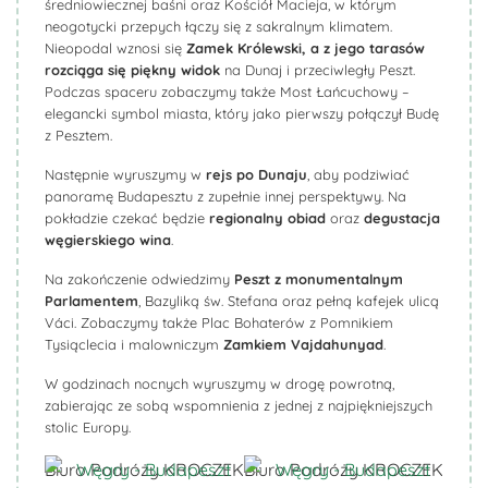
średniowiecznej baśni oraz Kościół Macieja, w którym
neogotycki przepych łączy się z sakralnym klimatem.
Nieopodal wznosi się
Zamek Królewski, a z jego tarasów
rozciąga się piękny widok
na Dunaj i przeciwległy Peszt.
Podczas spaceru zobaczymy także Most Łańcuchowy –
elegancki symbol miasta, który jako pierwszy połączył Budę
z Pesztem.
Następnie wyruszymy w
rejs po Dunaju
, aby podziwiać
panoramę Budapesztu z zupełnie innej perspektywy. Na
pokładzie czekać będzie
regionalny obiad
oraz
degustacja
węgierskiego wina
.
Na zakończenie odwiedzimy
Peszt z monumentalnym
Parlamentem
, Bazyliką św. Stefana oraz pełną kafejek ulicą
Váci. Zobaczymy także Plac Bohaterów z Pomnikiem
Tysiąclecia i malowniczym
Zamkiem
Vajdahunyad
.
W godzinach nocnych wyruszymy w drogę powrotną,
zabierając ze sobą wspomnienia z jednej z najpiękniejszych
stolic Europy.
Biuro Podróży KROCZEK
Biuro Podróży KROCZEK