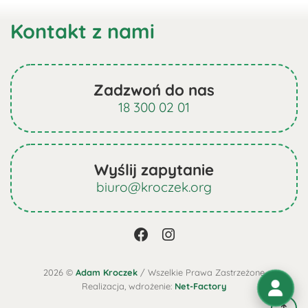
ma
Kontakt z nami
wiele
wariantów.
Opcje
można
Zadzwoń do nas
wybrać
18 300 02 01
na
stronie
produktu
Wyślij zapytanie
biuro@kroczek.org
2026 ©
Adam Kroczek
/ Wszelkie Prawa Zastrzeżone
Realizacja, wdrożenie:
Net-Factory