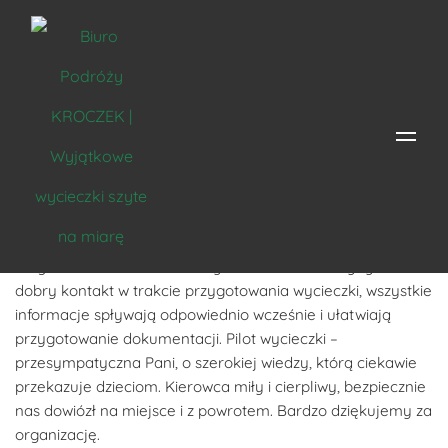
Agata Król
Kolejna wycieczka z Biurem Podróży Kroczek
zorganizowana doskonale. Tym razem do Muszyny. Bardzo
dobry kontakt w trakcie przygotowania wycieczki, wszystkie
informacje spływają odpowiednio wcześnie i ułatwiają
przygotowanie dokumentacji. Pilot wycieczki –
przesympatyczna Pani, o szerokiej wiedzy, którą ciekawie
przekazuje dzieciom. Kierowca miły i cierpliwy, bezpiecznie
nas dowiózł na miejsce i z powrotem. Bardzo dziękujemy za
organizację.