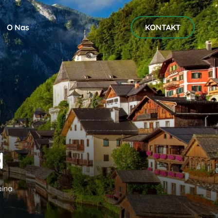
O Nas
KONTAKT
a
aina