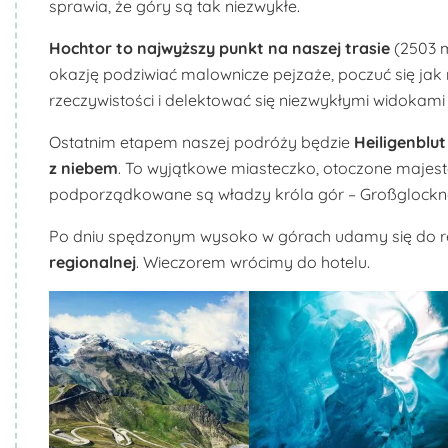
sprawia, że góry są tak niezwykłe.
Hochtor
to najwyższy punkt na naszej trasie
(2503 m
okazję podziwiać malownicze pejzaże, poczuć się jak n
rzeczywistości i delektować się niezwykłymi widokami
Ostatnim etapem naszej podróży będzie
Heiligenblut
z niebem
. To wyjątkowe miasteczko, otoczone majest
podporządkowane są władzy króla gór – Großglockn
Po dniu spędzonym wysoko w górach udamy się do re
regionalnej
. Wieczorem wrócimy do hotelu.
Biuro Podróży KROCZEK
Biuro Podróży KROCZEK