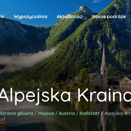
ki
Wypożyczalnia
Aktualności
Nasze podróże
Alpejska Krain
Strona główna
/
Miejsce
/
Austria
/
Hallstatt
/ Alpejska Kr