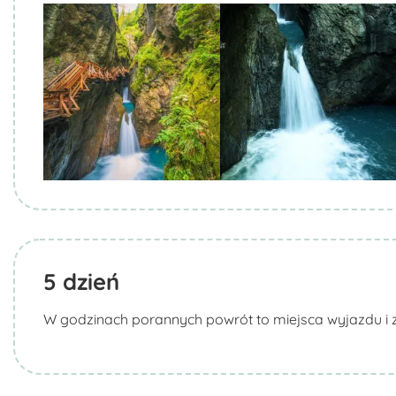
Biuro Podróży KROCZEK
Biuro Podróży KROCZEK
5
dzień
W godzinach porannych powrót to miejsca wyjazdu i z