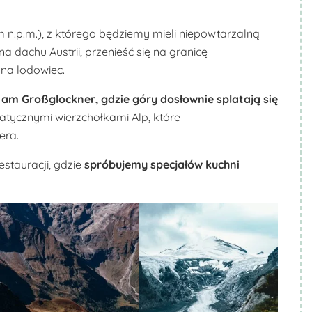
 n.p.m.), z którego będziemy mieli niepowtarzalną
a dachu Austrii, przenieść się na granicę
 na lodowiec.
am
Großglockner
, gdzie góry dosłownie splatają się
atycznymi wierzchołkami Alp, które
era.
stauracji, gdzie
spróbujemy specjałów kuchni
Biuro Podróży KROCZEK
Biuro Podróży KROCZEK