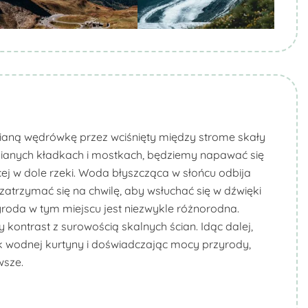
ianą wędrówkę przez wciśnięty między strome skały
nianych kładkach i mostkach, będziemy napawać się
cej w dole rzeki. Woda błyszcząca w słońcu odbija
atrzymać się na chwilę, aby wsłuchać się w dźwięki
yroda w tym miejscu jest niezwykle różnorodna.
ontrast z surowością skalnych ścian. Idąc dalej,
ok wodnej kurtyny i doświadczając mocy przyrody,
wsze.