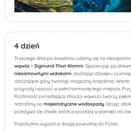
4
dzień
Trzeciego dnia po śniadaniu udamy się na niezapomn
wąwóz – Sigmund
Thun
Klamm
. Spacerując po drew
niesamowitymi widokami
, słuchając dźwięku szumią
otaczające góry, tworząc magiczny krajobraz. Warto z
przyrody i poczuć w pełni harmonię tego miejsca. Prz
Roślinność porastająca zbocza wąwozu tworzy piękny k
natrafimy na
majestatyczne wodospady
. Stojąc ob
przeżywa się chwile, które pozostają w pamięci na za
Popołudniu wyjazd w drogę powrotną do Polski.