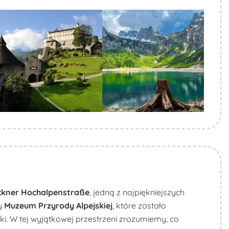
Biuro Podróży KROCZEK
Biuro Podróży KROCZEK
ckner
Hochalpenstraße
, jedną z najpiękniejszych
y
Muzeum Przyrody Alpejskiej
, które zostało
i. W tej wyjątkowej przestrzeni zrozumiemy, co