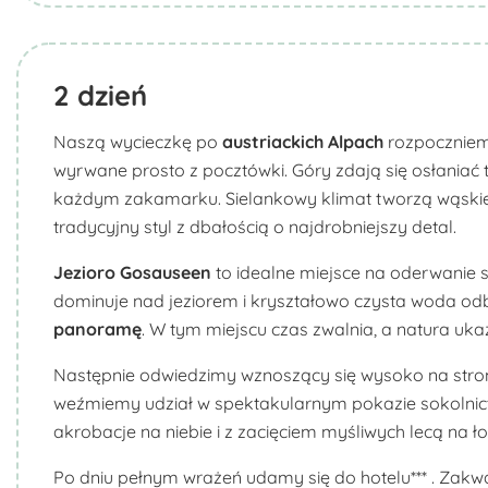
2
dzień
Naszą wycieczkę po
austriackich
Alpach
rozpoczniem
wyrwane prosto z pocztówki. Góry zdają się osłaniać t
każdym zakamarku. Sielankowy klimat tworzą wąskie, 
tradycyjny styl z dbałością o najdrobniejszy detal.
Jezioro
Gosauseen
to idealne miejsce na oderwanie s
dominuje nad jeziorem i kryształowo czysta woda odb
panoramę
. W tym miejscu czas zwalnia, a natura uka
Następnie odwiedzimy wznoszący się wysoko na str
weźmiemy udział w spektakularnym pokazie sokolnict
akrobacje na niebie i z zacięciem myśliwych lecą na ł
Po dniu pełnym wrażeń udamy się do hotelu*** . Zakwa