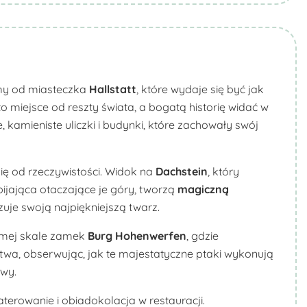
y od miasteczka
Hallstatt
, które wydaje się być jak
o miejsce od reszty świata, a bogatą historię widać w
kamieniste uliczki i budynki, które zachowały swój
ię od rzeczywistości. Widok na
Dachstein
, który
ijająca otaczające je góry, tworzą
magiczną
zuje swoją najpiękniejszą twarz.
omej skale zamek
Burg
Hohenwerfen
, gdzie
wa, obserwując, jak te majestatyczne ptaki wykonują
owy.
terowanie i obiadokolacja w restauracji.