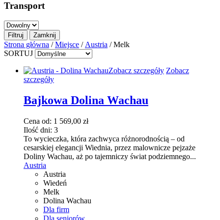
Transport
Strona główna
/
Miejsce
/
Austria
/ Melk
SORTUJ
Ten
Zobacz szczegóły
Zobacz
produkt
szczegóły
ma
wiele
Bajkowa Dolina Wachau
wariantów.
Opcje
Cena od:
1 569,00
zł
można
Ilość dni:
3
wybrać
To wycieczka, która zachwyca różnorodnością – od
na
cesarskiej elegancji Wiednia, przez malownicze pejzaże
stronie
Doliny Wachau, aż po tajemniczy świat podziemnego...
produktu
Austria
Austria
Wiedeń
Melk
Dolina Wachau
Dla firm
Dla seniorów