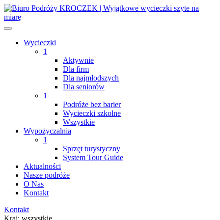
Wycieczki
1
Aktywnie
Dla firm
Dla najmłodszych
Dla seniorów
1
Podróże bez barier
Wycieczki szkolne
Wszystkie
Wypożyczalnia
1
Sprzęt turystyczny
System Tour Guide
Aktualności
Nasze podróże
O Nas
Kontakt
Kontakt
Kraj:
wszystkie