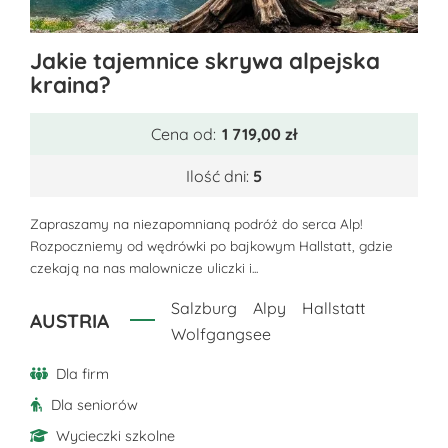
Ten
Jakie tajemnice skrywa alpejska
produkt
kraina?
ma
wiele
Cena od:
1 719,00
zł
wariantów.
Opcje
Ilość dni:
5
można
Zapraszamy na niezapomnianą podróż do serca Alp!
wybrać
Rozpoczniemy od wędrówki po bajkowym Hallstatt, gdzie
na
czekają na nas malownicze uliczki i...
stronie
produktu
Salzburg
Alpy
Hallstatt
AUSTRIA
Wolfgangsee
Dla firm
Dla seniorów
Wycieczki szkolne