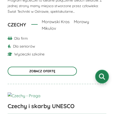
można
Program wycieczki to idealne połączenie dwóch światów. Z
jednej strony mamy miejsca stworzone przez człowieka:
wybrać
Świat Techniki w Ostrawie, spektakularne...
na
stronie
Morawski Kras
Morawy
CZECHY
produktu
Mikulov
Dla firm
Dla seniorów
Wycieczki szkolne
ZOBACZ OFERTĘ
Ten
Czechy i skarby UNESCO
produkt