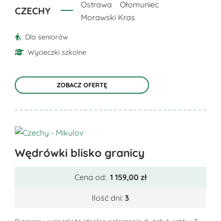
produktu
Ostrawa
Ołomuniec
CZECHY
Morawski Kras
Dla seniorów
Wycieczki szkolne
ZOBACZ OFERTĘ
Ten
Wędrówki blisko granicy
produkt
ma
Cena od:
1 159,00
zł
wiele
wariantów.
Ilość dni:
3
Opcje