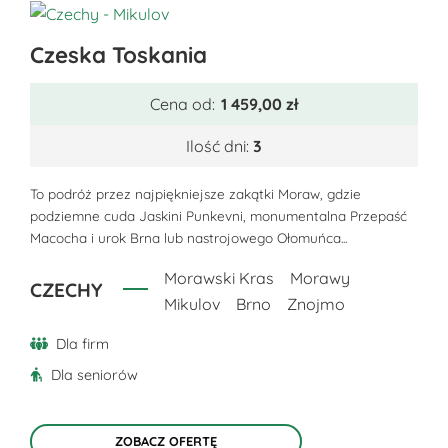
Ten
Czeska Toskania
produkt
ma
Cena od:
1 459,00
zł
wiele
wariantów.
Ilość dni:
3
Opcje
można
To podróż przez najpiękniejsze zakątki Moraw, gdzie
podziemne cuda Jaskini Punkevni, monumentalna Przepaść
wybrać
Macocha i urok Brna lub nastrojowego Ołomuńca...
na
stronie
Morawski Kras
Morawy
CZECHY
produktu
Mikulov
Brno
Znojmo
Dla firm
Dla seniorów
ZOBACZ OFERTĘ