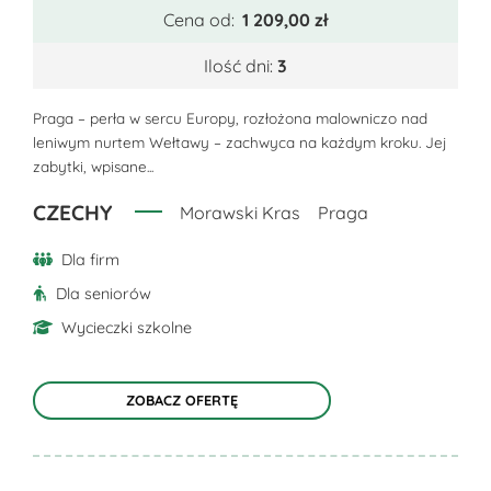
ma
Cena od:
1 209,00
zł
wiele
wariantów.
Ilość dni:
3
Opcje
można
Praga – perła w sercu Europy, rozłożona malowniczo nad
leniwym nurtem Wełtawy – zachwyca na każdym kroku. Jej
wybrać
zabytki, wpisane...
na
stronie
CZECHY
Morawski Kras
Praga
produktu
Dla firm
Dla seniorów
Wycieczki szkolne
ZOBACZ OFERTĘ