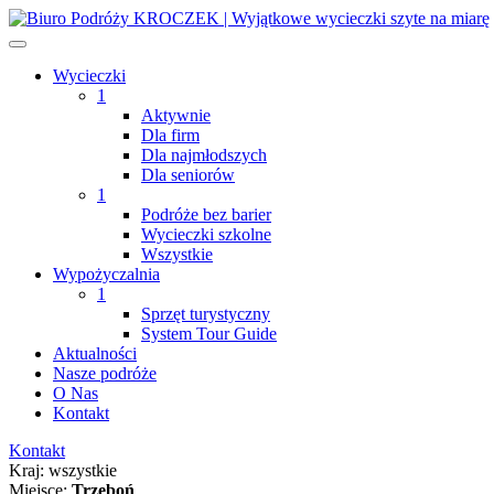
Wycieczki
1
Aktywnie
Dla firm
Dla najmłodszych
Dla seniorów
1
Podróże bez barier
Wycieczki szkolne
Wszystkie
Wypożyczalnia
1
Sprzęt turystyczny
System Tour Guide
Aktualności
Nasze podróże
O Nas
Kontakt
Kontakt
Kraj:
wszystkie
Miejsce:
Trzeboń