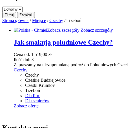
Strona główna
/
Miejsce
/
Czechy
/ Trzeboń
Ten
Zobacz szczegóły
Zobacz szczegóły
produkt
ma
Jak smakują południowe Czechy?
wiele
wariantów.
Cena od:
1 519,00
zł
Opcje
Ilość dni:
3
można
Zapraszamy na niezapomnianą podróż do Południowych Czech, gd
wybrać
Czechy
na
Czechy
stronie
Czeskie Budziejowice
produktu
Czeski Krumlov
Trzeboń
Dla firm
Dla seniorów
Zobacz ofertę
Kontakt z nami