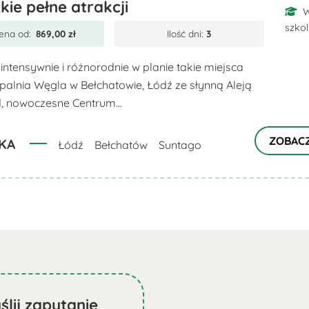
kie pełne atrakcji
W
szko
ena od:
869,00
zł
Ilość dni:
3
intensywnie i różnorodnie w planie takie miejsca
opalnia Węgla w Bełchatowie, Łódź ze słynną Aleją
, nowoczesne Centrum...
ZOBAC
KA
Łódź
Bełchatów
Suntago
ślij zapytanie