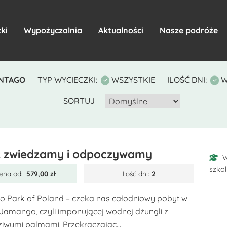
ki
Wypożyczalnia
Aktualności
Nasze podróże
NTAGO
TYP WYCIECZKI:
WSZYSTKIE
ILOŚĆ DNI:
W
SORTUJ
 zwiedzamy i odpoczywamy
W
szko
ena od:
579,00
zł
Ilość dni:
2
o Park of Poland – czeka nas całodniowy pobyt w
e Jamango, czyli imponującej wodnej dżungli z
iwymi palmami. Przekraczając...