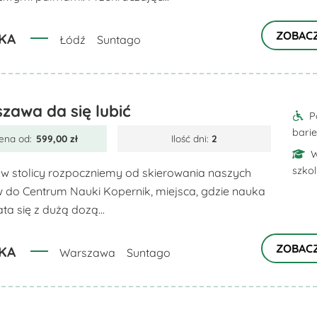
ZOBAC
KA
Łódź
Suntago
zawa da się lubić
P
barie
ena od:
599,00
zł
Ilość dni:
2
W
szko
 w stolicy rozpoczniemy od skierowania naszych
 do Centrum Nauki Kopernik, miejsca, gdzie nauka
ta się z dużą dozą...
ZOBAC
KA
Warszawa
Suntago