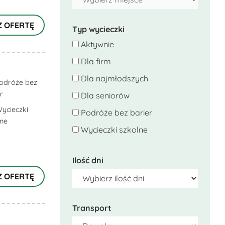
Z OFERTĘ
Typ wycieczki
Aktywnie
Dla firm
Dla najmłodszych
odróże bez
r
Dla seniorów
ycieczki
Podróże bez barier
lne
Wycieczki szkolne
Ilość dni
Z OFERTĘ
Transport