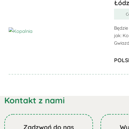
Łódz
wybrać
na
C
stronie
produktu
Będzie 
jak: K
Ten
Gwiazd
produkt
ma
POLS
wiele
wariantów.
Opcje
można
wybrać
Kontakt z nami
na
stronie
produktu
Zadzwoń do nas
Wy