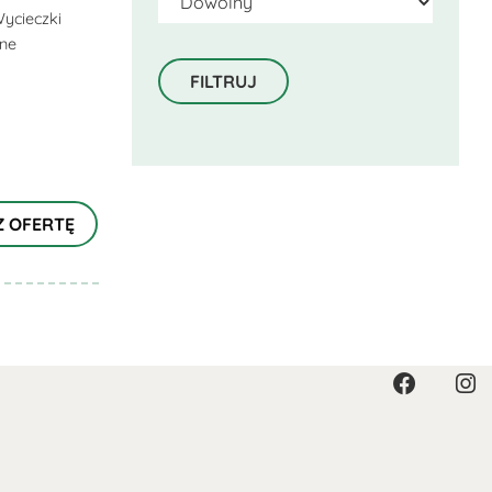
ycieczki
lne
Z OFERTĘ