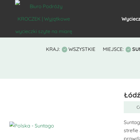
Wyciecz
KRAJ:
WSZYSTKIE
MIEJSCE:
SU
Łódź
C
Suntag
strefi
Ten
prawdz