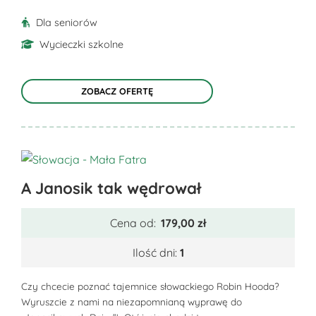
produktu
Dla seniorów
Wycieczki szkolne
ZOBACZ OFERTĘ
Ten
A Janosik tak wędrował
produkt
ma
Cena od:
179,00
zł
wiele
wariantów.
Ilość dni:
1
Opcje
można
Czy chcecie poznać tajemnice słowackiego Robin Hooda?
Wyruszcie z nami na niezapomnianą wyprawę do
wybrać