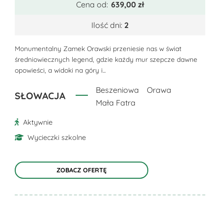
Cena od:
639,00
zł
wiele
wariantów.
Ilość dni:
2
Opcje
można
Monumentalny Zamek Orawski przeniesie nas w świat
średniowiecznych legend, gdzie każdy mur szepcze dawne
wybrać
opowieści, a widoki na góry i...
na
stronie
Beszeniowa
Orawa
SŁOWACJA
produktu
Mała Fatra
Aktywnie
Wycieczki szkolne
ZOBACZ OFERTĘ