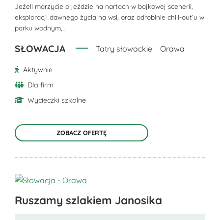
można
Jeżeli marzycie o jeździe na nartach w bajkowej scenerii,
eksploracji dawnego życia na wsi, oraz odrobinie chill-out’u w
wybrać
parku wodnym,...
na
stronie
SŁOWACJA
Tatry słowackie
Orawa
produktu
Aktywnie
Dla firm
Wycieczki szkolne
ZOBACZ OFERTĘ
Ten
Ruszamy szlakiem Janosika
produkt
ma