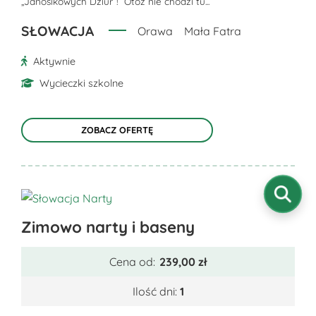
„Janosikowych Dziur”! Otóż nie chodzi tu...
na
stronie
SŁOWACJA
Orawa
Mała Fatra
produktu
Aktywnie
Wycieczki szkolne
ZOBACZ OFERTĘ
Ten
Zimowo narty i baseny
produkt
ma
Cena od:
239,00
zł
wiele
wariantów.
Ilość dni:
1
Opcje