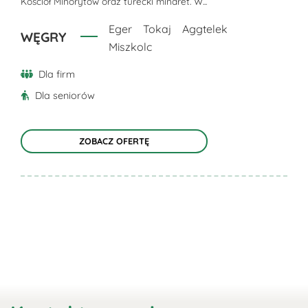
Kościół Minorytów oraz turecki minaret. W...
na
stronie
Eger
Tokaj
Aggtelek
WĘGRY
produktu
Miszkolc
Dla firm
Dla seniorów
ZOBACZ OFERTĘ