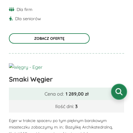
produktu
Dla firm
Dla seniorów
ZOBACZ OFERTĘ
Ten
Smaki Węgier
produkt
ma
Cena od:
1 289,00
zł
wiele
wariantów.
Ilość dni:
3
Opcje
można
Eger w trakcie spaceru po tym pięknym barokowym
miasteczku zobaczymy m. in.: Bazylikę Archikatedralną,
wybrać