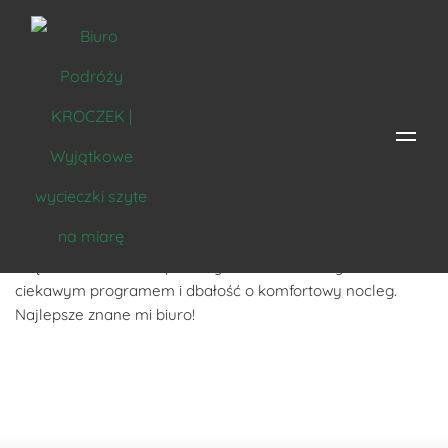
Monika Czyż
Biuro godne polecenia. Obsługa na najwyższym poziomie i
chętna do udzielania pomocy i wskazówek. Wycieczki z
ciekawym programem i dbałość o komfortowy nocleg.
Najlepsze znane mi biuro!