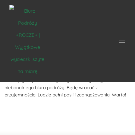
Robert Karpowicz
Krok za „Kroczkiem” można zwiedzać miejsca, o których
wiedzą tylko przewodnicy i organizatorzy z tego
niebanalnego biura podróży. Będę wracać z
przyjemnością. Ludzie pełni pasji i zaangażowania. Warto!