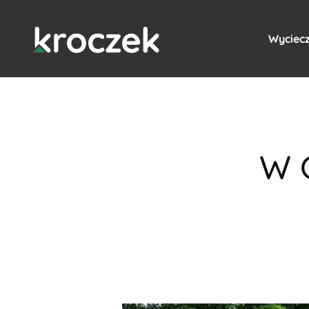
Wyciecz
W 