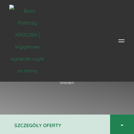
Cesarski Wiedeń
Strona główna
/
Miejsce
/
Austria
/
Wiedeń
/ Cesarski
Wiedeń