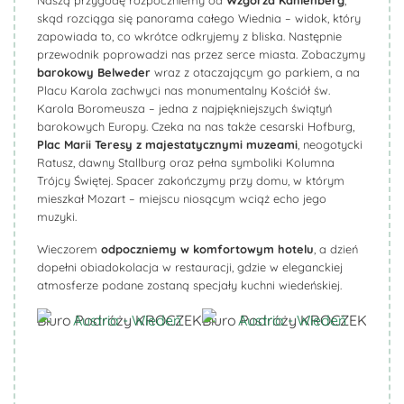
Naszą przygodę rozpoczniemy od
Wzgórza Kahlenberg
,
skąd rozciąga się panorama całego Wiednia – widok, który
zapowiada to, co wkrótce odkryjemy z bliska. Następnie
przewodnik poprowadzi nas przez serce miasta. Zobaczymy
barokowy Belweder
wraz z otaczającym go parkiem, a na
Placu Karola zachwyci nas monumentalny Kościół św.
Karola Boromeusza – jedna z najpiękniejszych świątyń
barokowych Europy. Czeka na nas także cesarski Hofburg,
Plac Marii Teresy z majestatycznymi muzeami
, neogotycki
Ratusz, dawny Stallburg oraz pełna symboliki Kolumna
Trójcy Świętej. Spacer zakończymy przy domu, w którym
mieszkał Mozart – miejscu niosącym wciąż echo jego
muzyki.
Wieczorem
odpoczniemy w komfortowym hotelu
, a dzień
dopełni obiadokolacja w restauracji, gdzie w eleganckiej
atmosferze podane zostaną specjały kuchni wiedeńskiej.
Biuro Podróży KROCZEK
Biuro Podróży KROCZEK