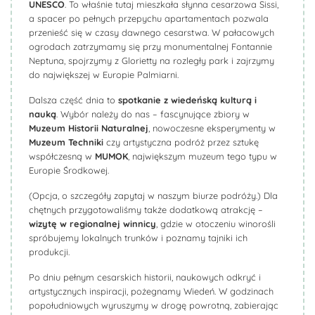
UNESCO
. To właśnie tutaj mieszkała słynna cesarzowa Sissi,
a spacer po pełnych przepychu apartamentach pozwala
przenieść się w czasy dawnego cesarstwa. W pałacowych
ogrodach zatrzymamy się przy monumentalnej Fontannie
Neptuna, spojrzymy z Glorietty na rozległy park i zajrzymy
do największej w Europie Palmiarni.
Dalsza część dnia to
spotkanie z wiedeńską kulturą i
nauką
. Wybór należy do nas – fascynujące zbiory w
Muzeum Historii Naturalnej
, nowoczesne eksperymenty w
Muzeum Techniki
czy artystyczna podróż przez sztukę
współczesną w
MUMOK
, największym muzeum tego typu w
Europie Środkowej.
(Opcja, o szczegóły zapytaj w naszym biurze podróży.) Dla
chętnych przygotowaliśmy także dodatkową atrakcję –
wizytę w regionalnej winnicy
, gdzie w otoczeniu winorośli
spróbujemy lokalnych trunków i poznamy tajniki ich
produkcji.
Po dniu pełnym cesarskich historii, naukowych odkryć i
artystycznych inspiracji, pożegnamy Wiedeń. W godzinach
popołudniowych wyruszymy w drogę powrotną, zabierając