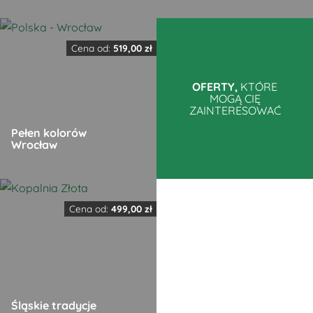
Ten
Ten
produkt
produkt
Cena od:
519,00
zł
ma
ma
wiele
wiele
OFERTY,
KTÓRE
MOGĄ CIĘ
wariantów.
wariantów.
ZAINTERESOWAĆ
Opcje
Opcje
Pełen kolorów
można
można
Wrocław
wybrać
wybrać
na
na
Ten
stronie
stronie
produkt
produktu
produktu
Cena od:
499,00
zł
ma
wiele
wariantów.
Opcje
można
Śląskie tradycje