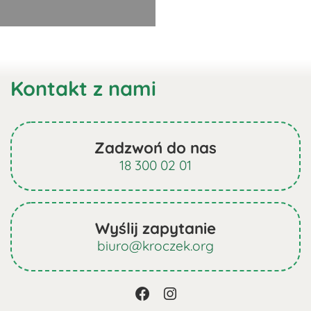
wybrać
na
Ten
stronie
produkt
produktu
ma
Kontakt z nami
wiele
wariantów.
Opcje
można
Zadzwoń do nas
wybrać
18 300 02 01
na
stronie
produktu
Wyślij zapytanie
biuro@kroczek.org