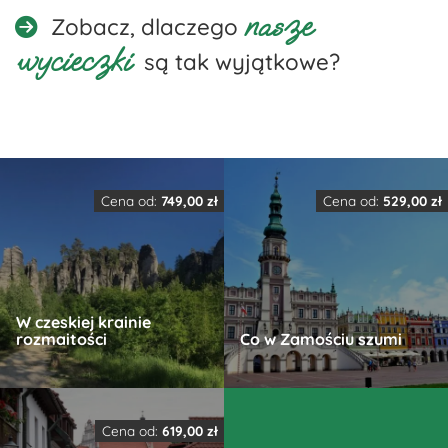
nasze
Zobacz, dlaczego
wycieczki
są tak wyjątkowe?
Cena od:
749,00
zł
Cena od:
529,00
zł
W czeskiej krainie
rozmaitości
Co w Zamościu szumi
Ten
Ten
produkt
produkt
Cena od:
619,00
zł