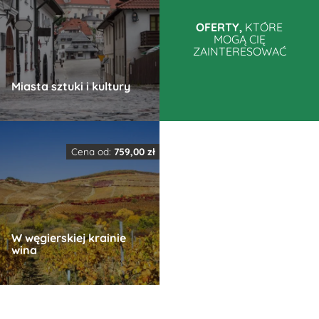
ma
ma
wiele
wiele
OFERTY,
KTÓRE
MOGĄ CIĘ
wariantów.
wariantów.
ZAINTERESOWAĆ
Opcje
Opcje
można
można
Miasta sztuki i kultury
wybrać
wybrać
na
na
Ten
stronie
stronie
produkt
produktu
produktu
Cena od:
759,00
zł
ma
wiele
wariantów.
Opcje
W węgierskiej krainie
można
wina
wybrać
na
Ten
stronie
produkt
produktu