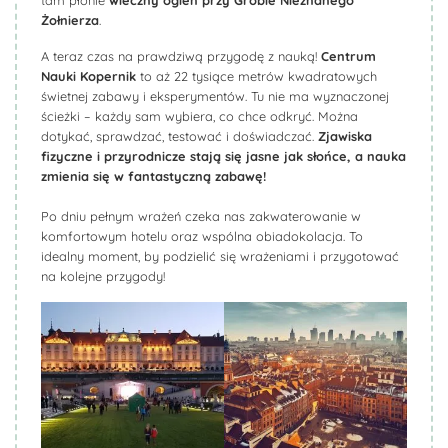
tam płonie
wieczny ogień przy Grobie Nieznanego
Żołnierza
.
A teraz czas na prawdziwą przygodę z nauką!
Centrum
Nauki Kopernik
to aż 22 tysiące metrów kwadratowych
świetnej zabawy i eksperymentów. Tu nie ma wyznaczonej
ścieżki – każdy sam wybiera, co chce odkryć. Można
dotykać, sprawdzać, testować i doświadczać.
Zjawiska
fizyczne i przyrodnicze stają się jasne jak słońce, a nauka
zmienia się w fantastyczną zabawę!
Po dniu pełnym wrażeń czeka nas zakwaterowanie w
komfortowym hotelu oraz wspólna obiadokolacja. To
idealny moment, by podzielić się wrażeniami i przygotować
na kolejne przygody!
Biuro Podróży KROCZEK
Biuro Podróży KROCZEK