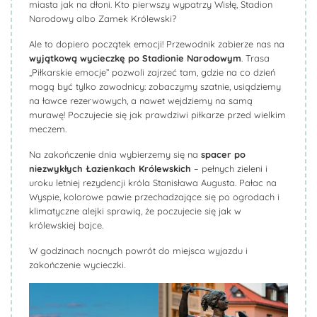
miasta jak na dłoni. Kto pierwszy wypatrzy Wisłę, Stadion
Narodowy albo Zamek Królewski?
Ale to dopiero początek emocji! Przewodnik zabierze nas na
wyjątkową wycieczkę po Stadionie Narodowym
. Trasa
„Piłkarskie emocje” pozwoli zajrzeć tam, gdzie na co dzień
mogą być tylko zawodnicy: zobaczymy szatnie, usiądziemy
na ławce rezerwowych, a nawet wejdziemy na samą
murawę! Poczujecie się jak prawdziwi piłkarze przed wielkim
meczem.
Na zakończenie dnia wybierzemy się na
spacer po
niezwykłych Łazienkach Królewskich
– pełnych zieleni i
uroku letniej rezydencji króla Stanisława Augusta. Pałac na
Wyspie, kolorowe pawie przechadzające się po ogrodach i
klimatyczne alejki sprawią, że poczujecie się jak w
królewskiej bajce.
W godzinach nocnych powrót do miejsca wyjazdu i
zakończenie wycieczki.
Biuro Podróży KROCZEK
Biuro Podróży KROCZEK