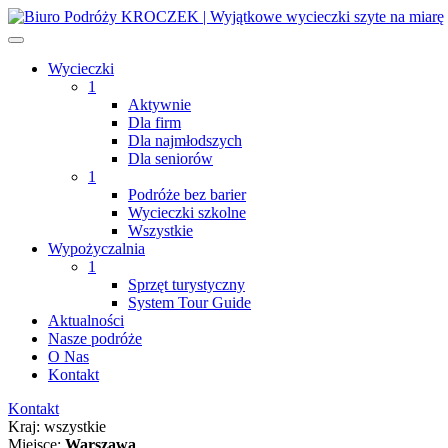
Wycieczki
1
Aktywnie
Dla firm
Dla najmłodszych
Dla seniorów
1
Podróże bez barier
Wycieczki szkolne
Wszystkie
Wypożyczalnia
1
Sprzęt turystyczny
System Tour Guide
Aktualności
Nasze podróże
O Nas
Kontakt
Kontakt
Kraj:
wszystkie
Miejsce:
Warszawa