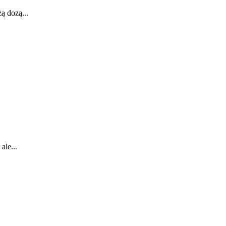
ą dozą...
ale...