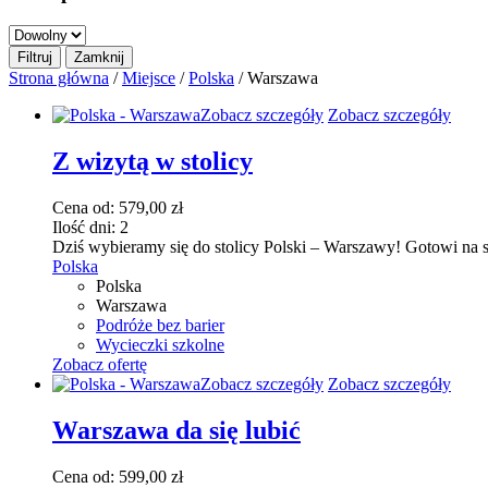
Strona główna
/
Miejsce
/
Polska
/ Warszawa
Ten
Zobacz szczegóły
Zobacz szczegóły
produkt
ma
Z wizytą w stolicy
wiele
wariantów.
Cena od:
579,00
zł
Opcje
Ilość dni:
2
można
Dziś wybieramy się do stolicy Polski – Warszawy! Gotowi na sp
wybrać
Polska
na
Polska
stronie
Warszawa
produktu
Podróże bez barier
Wycieczki szkolne
Zobacz ofertę
Ten
Zobacz szczegóły
Zobacz szczegóły
produkt
ma
Warszawa da się lubić
wiele
wariantów.
Cena od:
599,00
zł
Opcje