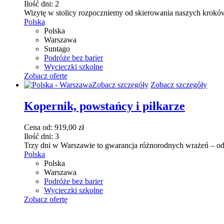
Ilość dni:
2
można
Wizytę w stolicy rozpoczniemy od skierowania naszych kroków 
wybrać
Polska
na
Polska
stronie
Warszawa
produktu
Suntago
Podróże bez barier
Wycieczki szkolne
Zobacz ofertę
Ten
Zobacz szczegóły
Zobacz szczegóły
produkt
ma
Kopernik, powstańcy i piłkarze
wiele
wariantów.
Cena od:
919,00
zł
Opcje
Ilość dni:
3
można
Trzy dni w Warszawie to gwarancja różnorodnych wrażeń – od k
wybrać
Polska
na
Polska
stronie
Warszawa
produktu
Podróże bez barier
Wycieczki szkolne
Zobacz ofertę