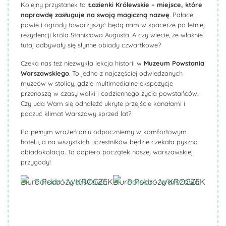
Kolejny przystanek to
Łazienki Królewskie – miejsce, które
naprawdę zasługuje na swoją magiczną nazwę
. Pałace,
pawie i ogrody towarzyszyć będą nam w spacerze po letniej
rezydencji króla Stanisława Augusta. A czy wiecie, że właśnie
tutaj odbywały się słynne obiady czwartkowe?
Czeka nas też niezwykła lekcja historii w
Muzeum Powstania
Warszawskiego
. To jedno z najczęściej odwiedzanych
muzeów w stolicy, gdzie multimedialne ekspozycje
przenoszą w czasy walki i codziennego życia powstańców.
Czy uda Wam się odnaleźć ukryte przejście kanałami i
poczuć klimat Warszawy sprzed lat?
Po pełnym wrażeń dniu odpoczniemy w komfortowym
hotelu, a na wszystkich uczestników będzie czekała pyszna
obiadokolacja. To dopiero początek naszej warszawskiej
przygody!
Biuro Podróży KROCZEK
Biuro Podróży KROCZEK