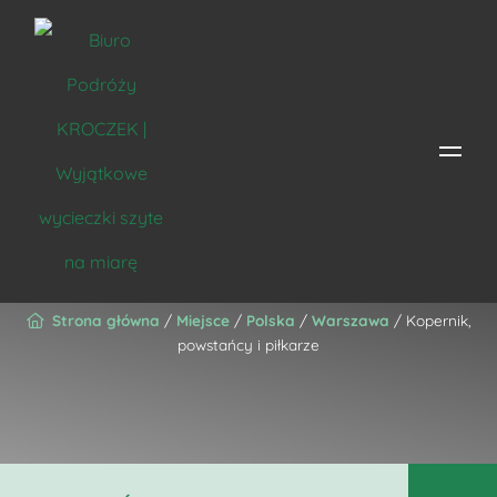
Kopernik, powstańcy i
piłkarze
Strona główna
/
Miejsce
/
Polska
/
Warszawa
/ Kopernik,
powstańcy i piłkarze