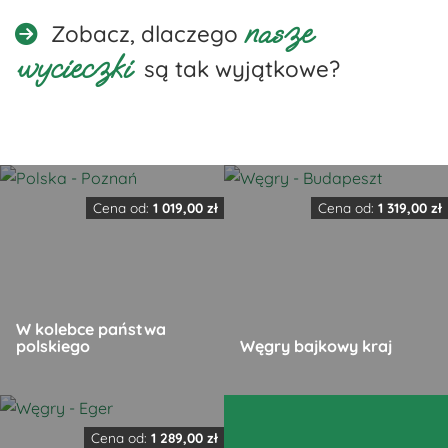
nasze
Zobacz, dlaczego
wycieczki
są tak wyjątkowe?
Cena od:
1 019,00
zł
Cena od:
1 319,00
zł
W kolebce państwa
polskiego
Węgry bajkowy kraj
Ten
Ten
produkt
produkt
Cena od:
1 289,00
zł