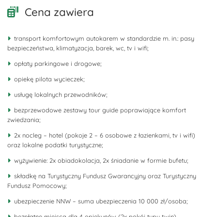
Cena zawiera
transport komfortowym autokarem w standardzie m. in.: pasy
bezpieczeństwa, klimatyzacja, barek, wc, tv i wifi;
opłaty parkingowe i drogowe;
opiekę pilota wycieczek;
usługę lokalnych przewodników;
bezprzewodowe zestawy tour guide poprawiające komfort
zwiedzania;
2x nocleg – hotel (pokoje 2 – 6 osobowe z łazienkami, tv i wifi)
oraz lokalne podatki turystyczne;
wyżywienie: 2x obiadokolacja, 2x śniadanie w formie bufetu;
składkę na Turystyczny Fundusz Gwarancyjny oraz Turystyczny
Fundusz Pomocowy;
ubezpieczenie NNW – suma ubezpieczenia 10 000 zł/osoba;
bezpłatne miejsca dla 4 opiekunów (2x pokój typu twin).