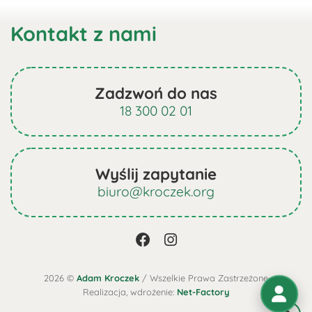
produktu
ma
Kontakt z nami
wiele
wariantów.
Opcje
można
Zadzwoń do nas
wybrać
18 300 02 01
na
stronie
produktu
Wyślij zapytanie
biuro@kroczek.org
2026 ©
Adam Kroczek
/ Wszelkie Prawa Zastrzeżone
Realizacja, wdrożenie:
Net-Factory