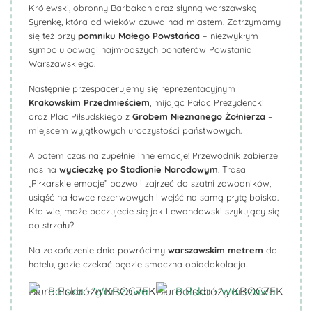
Królewski, obronny Barbakan oraz słynną warszawską
Syrenkę, która od wieków czuwa nad miastem. Zatrzymamy
się też przy
pomniku Małego Powstańca
– niezwykłym
symbolu odwagi najmłodszych bohaterów Powstania
Warszawskiego.
Następnie przespacerujemy się reprezentacyjnym
Krakowskim Przedmieściem
, mijając Pałac Prezydencki
oraz Plac Piłsudskiego z
Grobem Nieznanego Żołnierza
–
miejscem wyjątkowych uroczystości państwowych.
A potem czas na zupełnie inne emocje! Przewodnik zabierze
nas na
wycieczkę po Stadionie Narodowym
. Trasa
„Piłkarskie emocje” pozwoli zajrzeć do szatni zawodników,
usiąść na ławce rezerwowych i wejść na samą płytę boiska.
Kto wie, może poczujecie się jak Lewandowski szykujący się
do strzału?
Na zakończenie dnia powrócimy
warszawskim metrem
do
hotelu, gdzie czekać będzie smaczna obiadokolacja.
Biuro Podróży KROCZEK
Biuro Podróży KROCZEK