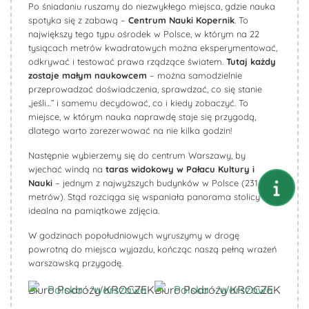
Po śniadaniu ruszamy do niezwykłego miejsca, gdzie nauka
spotyka się z zabawą –
Centrum Nauki Kopernik
. To
największy tego typu ośrodek w Polsce, w którym na 22
tysiącach metrów kwadratowych można eksperymentować,
odkrywać i testować prawa rządzące światem.
Tutaj każdy
zostaje małym naukowcem
– można samodzielnie
przeprowadzać doświadczenia, sprawdzać, co się stanie
„jeśli…” i samemu decydować, co i kiedy zobaczyć. To
miejsce, w którym nauka naprawdę staje się przygodą,
dlatego warto zarezerwować na nie kilka godzin!
Następnie wybierzemy się do centrum Warszawy, by
wjechać windą na
taras widokowy w Pałacu Kultury i
Nauki
– jednym z najwyższych budynków w Polsce (231
metrów). Stąd rozciąga się wspaniała panorama stolicy –
idealna na pamiątkowe zdjęcia.
W godzinach popołudniowych wyruszymy w drogę
powrotną do miejsca wyjazdu, kończąc naszą pełną wrażeń
warszawską przygodę.
Biuro Podróży KROCZEK
Biuro Podróży KROCZEK