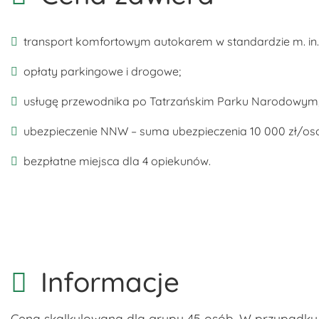
transport komfortowym autokarem w standardzie m. in.: p
opłaty parkingowe i drogowe;
usługę przewodnika po Tatrzańskim Parku Narodowym
ubezpieczenie NNW – suma ubezpieczenia 10 000 zł/os
bezpłatne miejsca dla 4 opiekunów.
Informacje
Cena skalkulowana dla grupy 45 osób. W przypadku m