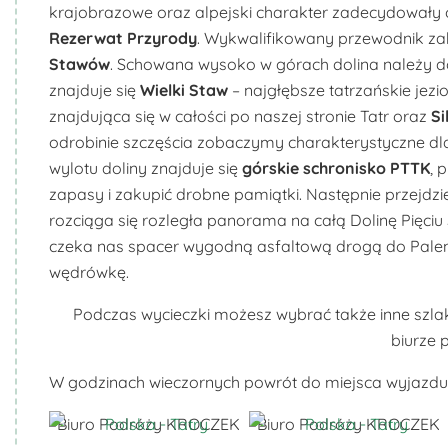
krajobrazowe oraz alpejski charakter zadecydowały 
Rezerwat Przyrody
. Wykwalifikowany przewodnik za
Stawów
. Schowana wysoko w górach dolina należy do
znajduje się
Wielki Staw
– najgłębsze tatrzańskie jezi
znajdująca się w całości po naszej stronie Tatr oraz
Si
odrobinie szczęścia zobaczymy charakterystyczne dla
wylotu doliny znajduje się
górskie schronisko PTTK
, 
zapasy i zakupić drobne pamiątki. Następnie przejdz
rozciąga się rozległa panorama na całą Dolinę Pięci
czeka nas spacer wygodną asfaltową drogą do Paleni
wędrówkę.
Podczas wycieczki możesz wybrać także inne szlaki
biurze 
W godzinach wieczornych powrót do miejsca wyjazdu i
Biuro Podróży KROCZEK
Biuro Podróży KROCZEK