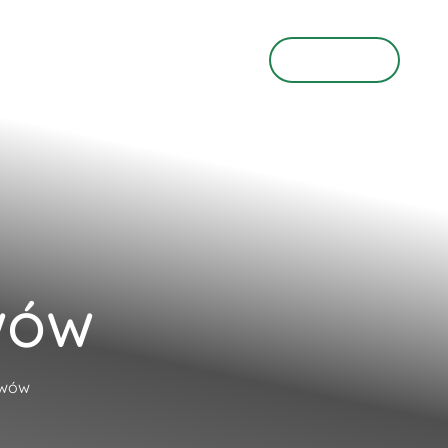
O Nas
KONTAKT
wów
awów