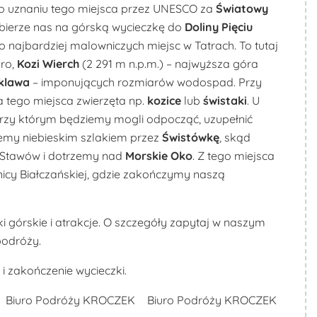
o uznaniu tego miejsca przez UNESCO za
Światowy
bierze nas na górską wycieczkę do
Doliny Pięciu
 najbardziej malowniczych miejsc w Tatrach. To tutaj
oro,
Kozi Wierch
(2 291 m n.p.m.) – najwyższa góra
klawa
– imponujących rozmiarów wodospad. Przy
 tego miejsca zwierzęta np.
kozice
lub
świstaki
. U
przy którym będziemy mogli odpocząć, uzupełnić
iemy niebieskim szlakiem przez
Świstówkę
, skąd
u Stawów i dotrzemy nad
Morskie Oko
. Z tego miejsca
cy Białczańskiej, gdzie zakończymy naszą
 górskie i atrakcje.
O szczegóły zapytaj w naszym
podróży.
 zakończenie wycieczki.
Biuro Podróży KROCZEK
Biuro Podróży KROCZEK