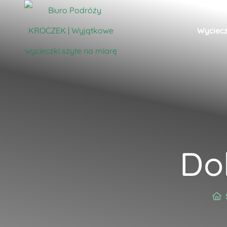
Wyciecz
Do