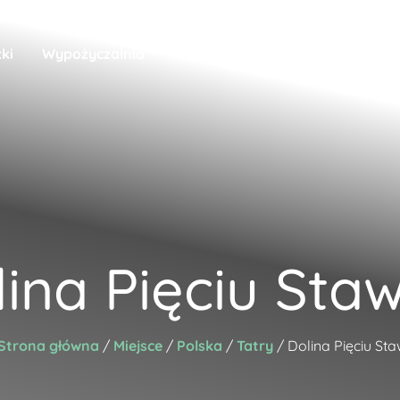
ki
Wypożyczalnia
Aktualności
Nasze podróże
lina Pięciu Sta
Strona główna
/
Miejsce
/
Polska
/
Tatry
/ Dolina Pięciu St