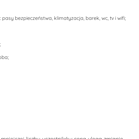
asy bezpieczeństwa, klimatyzacja, barek, wc, tv i wifi;
;
oba;
niejszej liczby uczestników cena ulega zmianie.