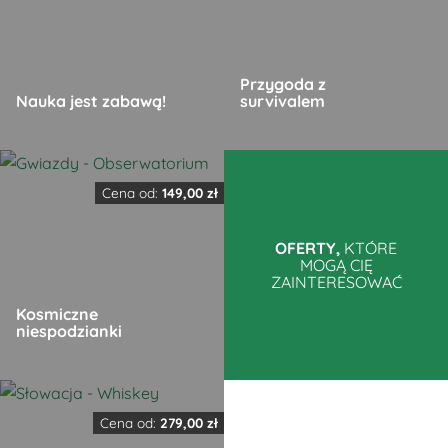
Przygoda z
Nauka jest zabawą!
survivalem
Ten
Ten
produkt
produkt
Cena od:
149,00
zł
ma
ma
wiele
wiele
OFERTY,
KTÓRE
MOGĄ CIĘ
wariantów.
wariantów.
ZAINTERESOWAĆ
Opcje
Opcje
Kosmiczne
można
można
niespodzianki
wybrać
wybrać
na
na
Ten
stronie
stronie
produkt
produktu
produktu
Cena od:
279,00
zł
ma