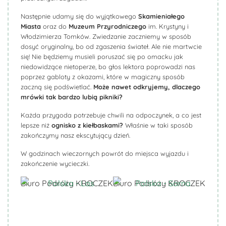
Następnie udamy się do wyjątkowego
Skamieniałego
Miasta
oraz do
Muzeum Przyrodniczego
im. Krystyny i
Włodzimierza Tomków. Zwiedzanie zaczniemy w sposób
dosyć oryginalny, bo od zgaszenia świateł. Ale nie martwcie
się! Nie będziemy musieli poruszać się po omacku jak
niedowidzące nietoperze, bo głos lektora poprowadzi nas
poprzez gabloty z okazami, które w magiczny sposób
zaczną się podświetlać.
Może nawet odkryjemy, dlaczego
mrówki tak bardzo lubią pikniki?
Każda przygoda potrzebuje chwili na odpoczynek, a co jest
lepsze niż
ognisko z kiełbaskami?
Właśnie w taki sposób
zakończymy nasz ekscytujący dzień.
W godzinach wieczornych powrót do miejsca wyjazdu i
zakończenie wycieczki.
Biuro Podróży KROCZEK
Biuro Podróży KROCZEK