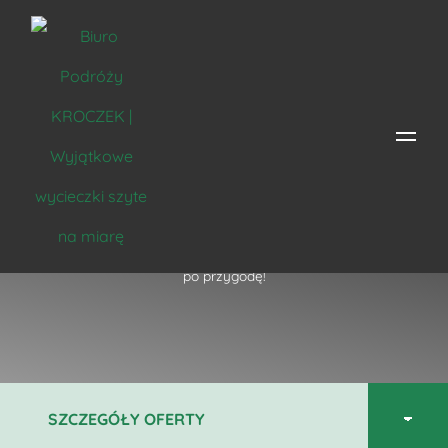
Drepcząc po przygodę!
Strona główna
/
Miejsce
/
Polska
/
Ciężkowice
/ Drepcząc
po przygodę!