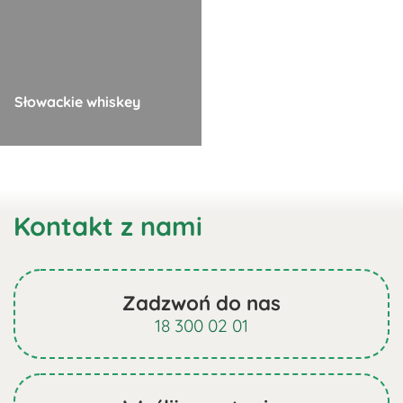
wiele
wariantów.
Opcje
można
Słowackie whiskey
wybrać
na
Ten
stronie
produkt
produktu
ma
Kontakt z nami
wiele
wariantów.
Opcje
można
Zadzwoń do nas
wybrać
18 300 02 01
na
stronie
produktu