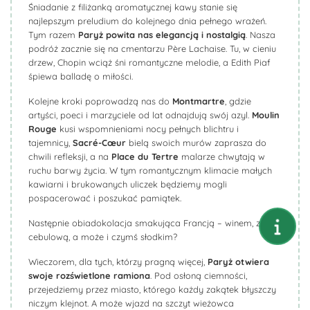
Śniadanie z filiżanką aromatycznej kawy stanie się
najlepszym preludium do kolejnego dnia pełnego wrażeń.
Tym razem
Paryż powita nas elegancją i nostalgią
. Nasza
podróż zacznie się na cmentarzu Père Lachaise. Tu, w cieniu
drzew, Chopin wciąż śni romantyczne melodie, a Edith Piaf
śpiewa balladę o miłości.
Kolejne kroki poprowadzą nas do
Montmartre
, gdzie
artyści, poeci i marzyciele od lat odnajdują swój azyl.
Moulin
Rouge
kusi wspomnieniami nocy pełnych blichtru i
tajemnicy,
Sacré-Cœur
bielą swoich murów zaprasza do
chwili refleksji, a na
Place
du
Tertre
malarze chwytają w
ruchu barwy życia. W tym romantycznym klimacie małych
kawiarni i brukowanych uliczek będziemy mogli
pospacerować i poszukać pamiątek.
Następnie obiadokolacja smakująca Francją – winem, zupą
cebulową, a może i czymś słodkim?
Wieczorem, dla tych, którzy pragną więcej,
Paryż otwiera
swoje rozświetlone ramiona
. Pod osłoną ciemności,
przejedziemy przez miasto, którego każdy zakątek błyszczy
niczym klejnot. A może wjazd na szczyt wieżowca