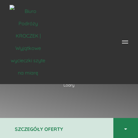
Paryż i Dolina Loary
Strona główna
/
Miejsce
/
Francja
/
Paryż
/ Paryż i Dolina
Loary