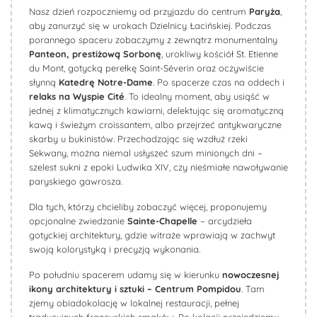
Nasz dzień rozpoczniemy od przyjazdu do centrum
Paryża
,
aby zanurzyć się w urokach Dzielnicy Łacińskiej. Podczas
porannego spaceru zobaczymy z zewnątrz monumentalny
Panteon, prestiżową Sorbonę
, urokliwy kościół St. Etienne
du Mont, gotycką perełkę Saint-Séverin oraz oczywiście
słynną
Katedrę Notre-Dame
. Po spacerze czas na oddech i
relaks na Wyspie
Cité
. To idealny moment, aby usiąść w
jednej z klimatycznych kawiarni, delektując się aromatyczną
kawą i świeżym croissantem, albo przejrzeć antykwaryczne
skarby u bukinistów. Przechadzając się wzdłuż rzeki
Sekwany, można niemal usłyszeć szum minionych dni –
szelest sukni z epoki Ludwika XIV, czy nieśmiałe nawoływanie
paryskiego gawrosza.
Dla tych, którzy chcieliby zobaczyć więcej, proponujemy
opcjonalne zwiedzanie
Sainte-Chapelle
– arcydzieła
gotyckiej architektury, gdzie witraże wprawiają w zachwyt
swoją kolorystyką i precyzją wykonania.
Po południu spacerem udamy się w kierunku
nowoczesnej
ikony architektury i sztuki – Centrum Pompidou
. Tam
zjemy obiadokolację w lokalnej restauracji, pełnej