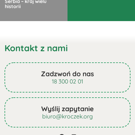
Serbia – kraj wielu
można
można
historii
wybrać
wybrać
na
na
Ten
stronie
stronie
produkt
produktu
produktu
ma
Kontakt z nami
wiele
wariantów.
Opcje
można
Zadzwoń do nas
wybrać
18 300 02 01
na
stronie
produktu
Wyślij zapytanie
biuro@kroczek.org