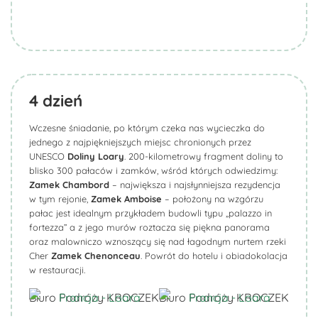
4
dzień
Wczesne śniadanie, po którym czeka nas wycieczka do
jednego z najpiękniejszych miejsc chronionych przez
UNESCO
Doliny Loary
. 200-kilometrowy fragment doliny to
blisko 300 pałaców i zamków, wśród których odwiedzimy:
Zamek Chambord
– największa i najsłynniejsza rezydencja
w tym rejonie,
Zamek Amboise
– położony na wzgórzu
pałac jest idealnym przykładem budowli typu „palazzo in
fortezza” a z jego murów roztacza się piękna panorama
oraz malowniczo wznoszący się nad łagodnym nurtem rzeki
Cher
Zamek Chenonceau
. Powrót do hotelu i obiadokolacja
w restauracji.
Biuro Podróży KROCZEK
Biuro Podróży KROCZEK