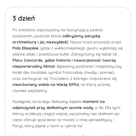
3
dzień
Po śniadaniu zapraszamy na fascynującą podróż
autokarem, podczas której
odkryjemy paryską
architekturę i jej niezwykłość
. Nasza trasa prowadzi przez
Pola Elizejskie
, gdzie z wielkomiejskiego gwaru wyłaniają się
zielone alejki i prestiżowe butiki. Zatrzymamy się także na
Placu Concorde, gdzie historia i nowoczesność tworzą
niepowtarzalny klimat
. Będziemy podziwiać majestatyczny
Hotel des Invalides, symbol francuskiej chwały i pamięci,
oraz zachwycać się Trocadero, z którego rozpościera się
niezrównany widok na Wieżę Eiffla
, na którą później
również wejdziemy.
Następnie, na brzegu Sekwany, będzie
moment na
odpoczynek przy delikatnym szumie wody
w tle. Dla tych,
którzy oczekują czegoś więcej, opcjonalny rejs statkiem po
rzece oferuje spojrzenie na miasto z innej perspektywy –
Paryż, który płynie z nami w rytmie fal.