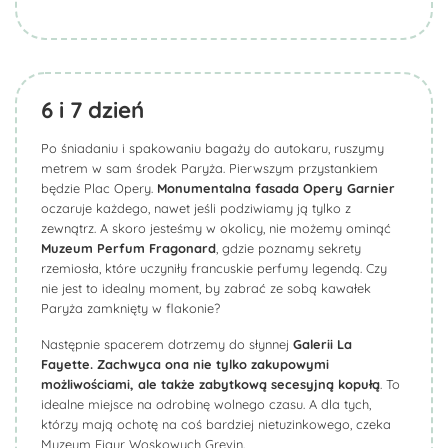
6 i 7
dzień
Po śniadaniu i spakowaniu bagaży do autokaru, ruszymy
metrem w sam środek Paryża. Pierwszym przystankiem
będzie Plac Opery.
Monumentalna fasada Opery Garnier
oczaruje każdego, nawet jeśli podziwiamy ją tylko z
zewnątrz. A skoro jesteśmy w okolicy, nie możemy ominąć
Muzeum Perfum
Fragonard
, gdzie poznamy sekrety
rzemiosła, które uczyniły francuskie perfumy legendą. Czy
nie jest to idealny moment, by zabrać ze sobą kawałek
Paryża zamknięty w flakonie?
Następnie spacerem dotrzemy do słynnej
Galerii La
Fayette
. Zachwyca ona nie tylko zakupowymi
możliwościami, ale także zabytkową secesyjną kopułą
. To
idealne miejsce na odrobinę wolnego czasu. A dla tych,
którzy mają ochotę na coś bardziej nietuzinkowego, czeka
Muzeum Figur Woskowych Grevin.