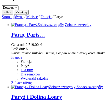
Strona główna
/
Miejsce
/
Francja
/ Paryż
Ten
Zobacz szczegóły
Zobacz szczegóły
produkt
ma
Paris, Paris…
wiele
wariantów.
Cena od:
2 719,00
zł
Opcje
Ilość dni:
6
można
Paryż, miasto miłości i sztuki, skrywa wiele niezwykłych atrakc
wybrać
Francja
na
Francja
stronie
Paryż
produktu
Dla firm
Dla seniorów
Wycieczki szkolne
Zobacz ofertę
Ten
Zobacz szczegóły
Zobacz szczegóły
produkt
ma
Paryż i Dolina Loary
wiele
wariantów.