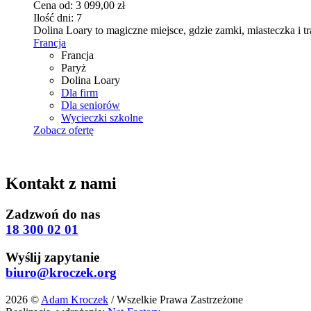
Cena od:
3 099,00
zł
Opcje
Ilość dni:
7
można
Dolina Loary to magiczne miejsce, gdzie zamki, miasteczka i t
wybrać
Francja
na
Francja
stronie
Paryż
produktu
Dolina Loary
Dla firm
Dla seniorów
Wycieczki szkolne
Zobacz ofertę
Kontakt z nami
Zadzwoń do nas
18 300 02 01
Wyślij zapytanie
biuro@kroczek.org
2026 ©
Adam Kroczek
/ Wszelkie Prawa Zastrzeżone