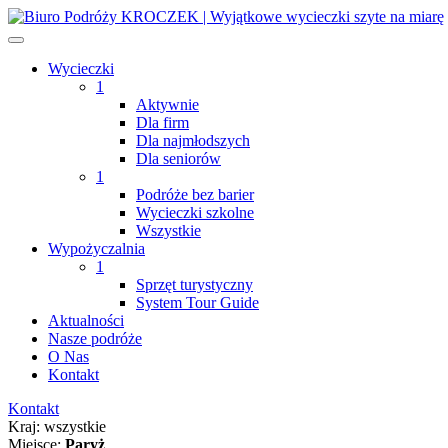
Wycieczki
1
Aktywnie
Dla firm
Dla najmłodszych
Dla seniorów
1
Podróże bez barier
Wycieczki szkolne
Wszystkie
Wypożyczalnia
1
Sprzęt turystyczny
System Tour Guide
Aktualności
Nasze podróże
O Nas
Kontakt
Kontakt
Kraj:
wszystkie
Miejsce:
Paryż