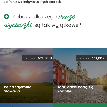
do Państwa indywidualnych potrzeb.
nasze
Zobacz, dlaczego
wycieczki
są tak wyjątkowe?
Cena od:
629,00
zł
Cena od:
639,00
zł
Pełna tajemnic
Tam, gdzie bodą się
Słowacja
koziołki
Ten
Ten