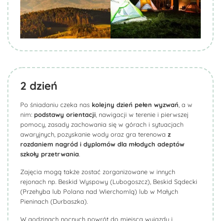
2
dzień
Po śniadaniu czeka nas
kolejny dzień pełen wyzwań
, a w
nim:
podstawy orientacji
, nawigacji w terenie i pierwszej
pomocy, zasady zachowania się w górach i sytuacjach
awaryjnych, pozyskanie wody oraz gra terenowa
z
rozdaniem nagród i dyplomów dla młodych adeptów
szkoły przetrwania
.
Zajęcia mogą także zostać zorganizowane w innych
rejonach np. Beskid Wyspowy (Lubogoszcz), Beskid Sądecki
(Przehyba lub Polana nad Wierchomlą) lub w Małych
Pieninach (Durbaszka).
W godzinach nocnych powrót do miejsca wyjazdu i