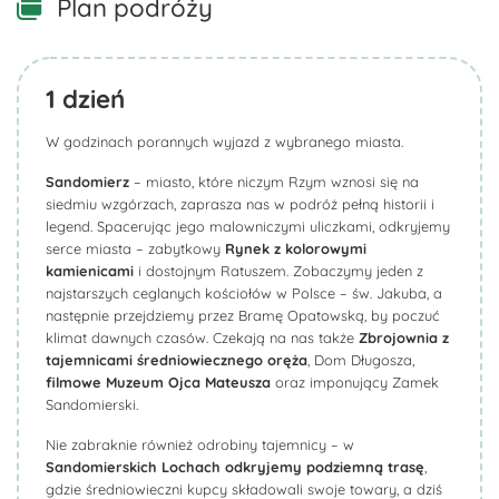
Plan podróży
1
dzień
W godzinach porannych wyjazd z wybranego miasta.
Sandomierz
– miasto, które niczym Rzym wznosi się na
siedmiu wzgórzach, zaprasza nas w podróż pełną historii i
legend. Spacerując jego malowniczymi uliczkami, odkryjemy
serce miasta – zabytkowy
Rynek z kolorowymi
kamienicami
i dostojnym Ratuszem. Zobaczymy jeden z
najstarszych ceglanych kościołów w Polsce – św. Jakuba, a
następnie przejdziemy przez Bramę Opatowską, by poczuć
klimat dawnych czasów. Czekają na nas także
Zbrojownia z
tajemnicami średniowiecznego oręża
, Dom Długosza,
filmowe Muzeum Ojca Mateusza
oraz imponujący Zamek
Sandomierski.
Nie zabraknie również odrobiny tajemnicy – w
Sandomierskich Lochach odkryjemy podziemną trasę
,
gdzie średniowieczni kupcy składowali swoje towary, a dziś