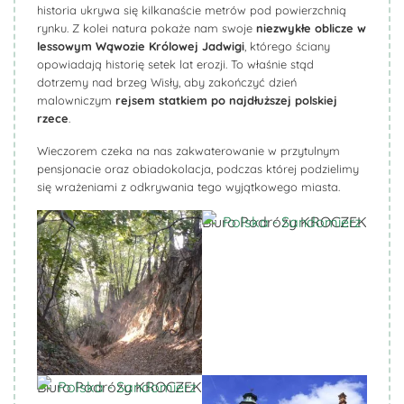
historia ukrywa się kilkanaście metrów pod powierzchnią
rynku. Z kolei natura pokaże nam swoje
niezwykłe oblicze w
lessowym Wąwozie Królowej Jadwigi
, którego ściany
opowiadają historię setek lat erozji. To właśnie stąd
dotrzemy nad brzeg Wisły, aby zakończyć dzień
malowniczym
rejsem statkiem po najdłuższej polskiej
rzece
.
Wieczorem czeka na nas zakwaterowanie w przytulnym
pensjonacie oraz obiadokolacja, podczas której podzielimy
się wrażeniami z odkrywania tego wyjątkowego miasta.
Biuro Podróży KROCZEK
Biuro Podróży KROCZEK
Biuro Podróży KROCZEK
Biuro Podróży KROCZEK