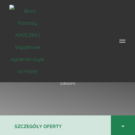
Wędrówki po Saksonii
Strona główna
/
Miejsce
/
Niemcy
/
Drezno
/ Wędrówki po
Saksonii