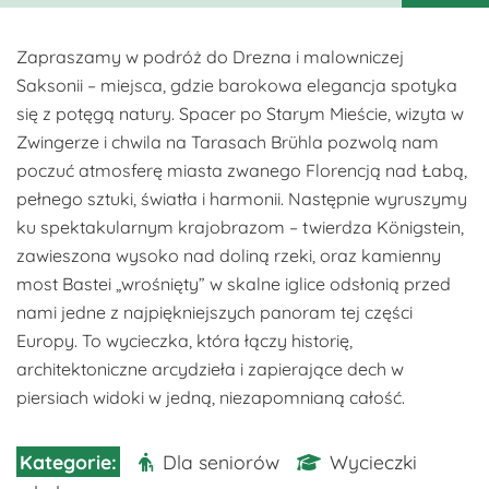
Zapraszamy w podróż do Drezna i malowniczej
Saksonii – miejsca, gdzie barokowa elegancja spotyka
się z potęgą natury. Spacer po Starym Mieście, wizyta w
Zwingerze i chwila na Tarasach Brühla pozwolą nam
poczuć atmosferę miasta zwanego Florencją nad Łabą,
pełnego sztuki, światła i harmonii. Następnie wyruszymy
ku spektakularnym krajobrazom – twierdza Königstein,
zawieszona wysoko nad doliną rzeki, oraz kamienny
most Bastei „wrośnięty” w skalne iglice odsłonią przed
nami jedne z najpiękniejszych panoram tej części
Europy. To wycieczka, która łączy historię,
architektoniczne arcydzieła i zapierające dech w
piersiach widoki w jedną, niezapomnianą całość.
Dla seniorów
Wycieczki