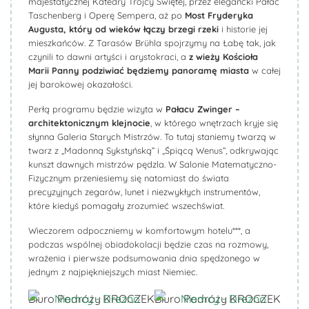
majestatycznej Katedry Trójcy Świętej, przez elegancki Pałac
Taschenberg i Operę Sempera, aż po
Most Fryderyka
Augusta, który od wieków łączy brzegi rzeki
i historie jej
mieszkańców. Z Tarasów Brühla spojrzymy na Łabę tak, jak
czynili to dawni artyści i arystokraci, a
z wieży Kościoła
Marii Panny podziwiać będziemy panoramę miasta
w całej
jej barokowej okazałości.
Perłą programu będzie wizyta w
Pałacu Zwinger –
architektonicznym klejnocie
, w którego wnętrzach kryje się
słynna Galeria Starych Mistrzów. To tutaj staniemy twarzą w
twarz z „Madonną Sykstyńską” i „Śpiącą Wenus”, odkrywając
kunszt dawnych mistrzów pędzla. W Salonie Matematyczno-
Fizycznym przeniesiemy się natomiast do świata
precyzyjnych zegarów, lunet i niezwykłych instrumentów,
które kiedyś pomagały zrozumieć wszechświat.
Wieczorem odpoczniemy w komfortowym hotelu***, a
podczas wspólnej obiadokolacji będzie czas na rozmowy,
wrażenia i pierwsze podsumowania dnia spędzonego w
jednym z najpiękniejszych miast Niemiec.
Biuro Podróży KROCZEK
Biuro Podróży KROCZEK