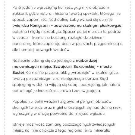
Po śniadaniu wyruszymy ku niezwykłym krajobrazom
Saksonii, gdzie natura i historia tworzą spektakl, którego nie
sposób zapomnieć. Nad doliną Łaby wznosi się dumnie
twierdza
Königstein
– zawieszona na skalnym płaskowyżu
,
potężna i nigdy niezdobyta. Spacer po jej murach to podróż
w czasie – kamienne bastiony, rozległe dziedzińce i
panoramy, które zapierają dech w piersiach, przypominają o
sile i ambicji dawnych władców.
Następnie udamy się do jednego z
najbardziej
malowniczych miejsc Szwajcarii Saksońskiej – mostu
Bastei
. Kamienne przęsła, jakby „wrośnięte” w skalne iglice,
tworzą pejzaż niczym z romantycznego obrazu. Stąd
spojrzymy w dół na wijącą się Łabę i poczujemy, jak natura
potrafi być jednocześnie surowa i zachwycająca.
Popołudniu, pełni wrażeń i z głowami pełnymi obrazów
skalnych twierdz oraz mgieł unoszących się nad doliną rzeki,
wyruszymy w drogę powrotną do miejsca wyjazdu.
Istnieje możliwość zamiany poszczególnych zwiedzanych
miejsc na inne atrakcje z tego regionu
:
Terra
mineralia