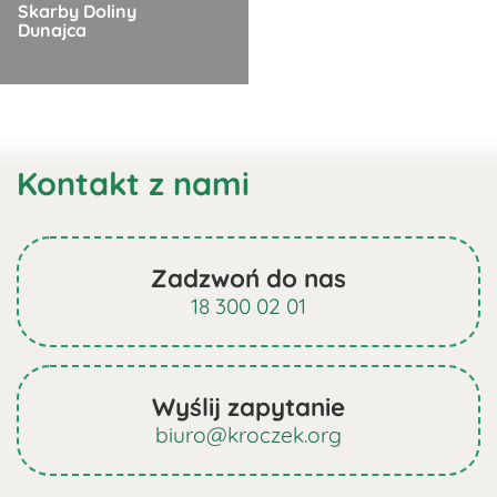
Skarby Doliny
można
Dunajca
wybrać
na
Ten
stronie
produkt
produktu
ma
Kontakt z nami
wiele
wariantów.
Opcje
można
Zadzwoń do nas
wybrać
18 300 02 01
na
stronie
produktu
Wyślij zapytanie
biuro@kroczek.org