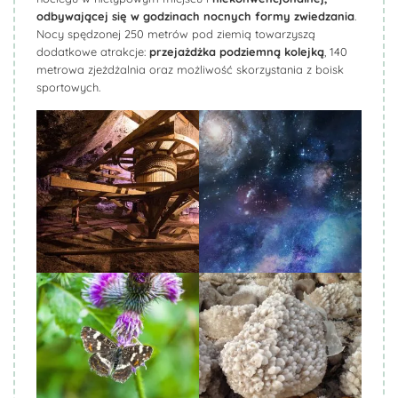
odbywającej się w godzinach nocnych formy zwiedzania
.
Nocy spędzonej 250 metrów pod ziemią towarzyszą
dodatkowe atrakcje:
przejażdżka podziemną kolejką
, 140
metrowa zjeżdżalnia oraz możliwość skorzystania z boisk
sportowych.
Biuro Podróży KROCZEK
Biuro Podróży KROCZEK
Biuro Podróży KROCZEK
Biuro Podróży KROCZEK