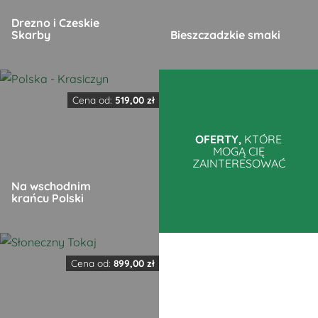
Drezno i Czeskie
Skarby
Bieszczadzkie smaki
Ten
Ten
produkt
produkt
Cena od:
519,00
zł
ma
ma
wiele
wiele
OFERTY,
KTÓRE
MOGĄ CIĘ
wariantów.
wariantów.
ZAINTERESOWAĆ
Opcje
Opcje
Na wschodnim
można
można
krańcu Polski
wybrać
wybrać
na
na
Ten
stronie
stronie
produkt
produktu
produktu
Cena od:
899,00
zł
ma
wiele
wariantów.