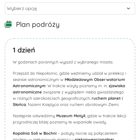
Plan podróży
1
dzień
W godzinach porannych wyjazd z wybranego miasta.
Przejazd do Niepołomic, gdzie weźmiemy udział w prelekcji i
seansie astronomicznym w
Młodzieżowym Obserwatorium
Astronomicznym
. W trakcie wizyty poznamy m. in.
zjawiska
astronomiczne
związane z wyglądem nieba gwiaździstego
w różnych szerokościach geograficznych,
ruchem planet i
Słońca
, fazami Księżyca oraz ruchem obrotowym Ziemi.
Następnie odwiedzimy
Muzeum Motyli
, gdzie w trakcie lekcji
przyrodniczej bliżej poznamy te wspaniałe owady.
Kopalnia Soli w Bochni
– pobyty nocne są połączeniem
noclegu w nietypowym miejscu i
niekonwencjonalnej,