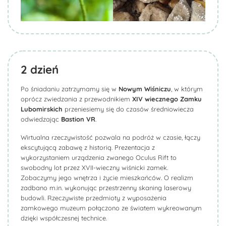
2
dzień
Po śniadaniu zatrzymamy się w
Nowym Wiśniczu
, w którym
oprócz zwiedzania z przewodnikiem
XIV wiecznego Zamku
Lubomirskich
przeniesiemy się do czasów średniowiecza
odwiedzając
Bastion VR
.
Wirtualna rzeczywistość pozwala na podróż w czasie, łączy
ekscytującą zabawę z historią. Prezentacja z
wykorzystaniem urządzenia zwanego
Oculus
Rift
to
swobodny lot przez XVII-wieczny wiśnicki zamek.
Zobaczymy jego wnętrza i życie mieszkańców. O realizm
zadbano m.in. wykonując przestrzenny skaning laserowy
budowli. Rzeczywiste przedmioty z wyposażenia
zamkowego muzeum połączono ze światem wykreowanym
dzięki współczesnej technice.