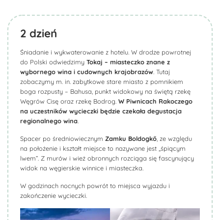
2
dzień
Śniadanie i wykwaterowanie z hotelu. W drodze powrotnej
do Polski odwiedzimy
Tokaj
– miasteczko znane z
wybornego wina i cudownych krajobrazów
. Tutaj
zobaczymy m. in. zabytkowe stare miasto z pomnikiem
boga rozpusty – Bahusa, punkt widokowy na świętą rzekę
Węgrów Cisę oraz rzekę Bodrog.
W
Piwnicach Rakoczego
na uczestników wycieczki będzie czekała degustacja
regionalnego wina
.
Spacer po średniowiecznym
Zamku
Boldogkő
, ze względu
na położenie i kształt miejsce to nazywane jest „śpiącym
lwem”. Z murów i wież obronnych rozciąga się fascynujący
widok na węgierskie winnice i miasteczka.
W godzinach nocnych powrót to miejsca wyjazdu i
zakończenie wycieczki.
Biuro Podróży KROCZEK
Biuro Podróży KROCZEK