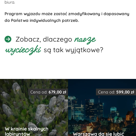
biura.
Program wyjazdu może zostać zmodyfikowany i dopasowany
do Państwa indywidualnych potrzeb.
nasze
Zobacz, dlaczego
wycieczki
są tak wyjątkowe?
Cena od:
679,00
zł
Cena od:
599,00
zł
W krainie skalnych
labiryntów
Warszawa da się lubić