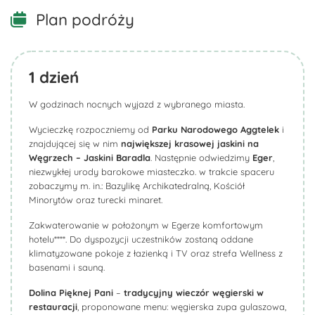
Plan podróży
1
dzień
W godzinach nocnych wyjazd z wybranego miasta.
Wycieczkę rozpoczniemy od
Parku Narodowego Aggtelek
i
znajdującej się w nim
największej krasowej jaskini na
Węgrzech – Jaskini Baradla
. Następnie odwiedzimy
Eger
,
niezwykłej urody barokowe miasteczko. w trakcie spaceru
zobaczymy m. in.: Bazylikę Archikatedralną, Kościół
Minorytów oraz turecki minaret.
Zakwaterowanie w położonym w Egerze komfortowym
hotelu****. Do dyspozycji uczestników zostaną oddane
klimatyzowane pokoje z łazienką i TV oraz strefa Wellness z
basenami i sauną.
Dolina Pięknej Pani
–
tradycyjny wieczór węgierski w
restauracji
, proponowane menu: węgierska zupa gulaszowa,