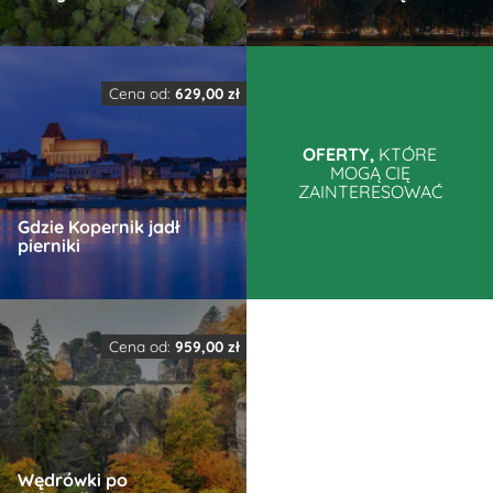
Ten
Ten
produkt
produkt
Cena od:
629,00
zł
ma
ma
wiele
wiele
OFERTY,
KTÓRE
MOGĄ CIĘ
wariantów.
wariantów.
ZAINTERESOWAĆ
Opcje
Opcje
Gdzie Kopernik jadł
można
można
pierniki
wybrać
wybrać
na
na
Ten
stronie
stronie
produkt
produktu
produktu
Cena od:
959,00
zł
ma
wiele
wariantów.
Opcje
Wędrówki po
można