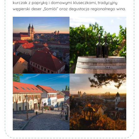
kurczak z papryką i domowymi kluseczkami, tradycyjny
węgierski deser „Somlói” oraz degustacja regionalnego wina.
Biuro Podróży KROCZEK
Biuro Podróży KROCZEK
Biuro Podróży KROCZEK
Biuro Podróży KROCZEK