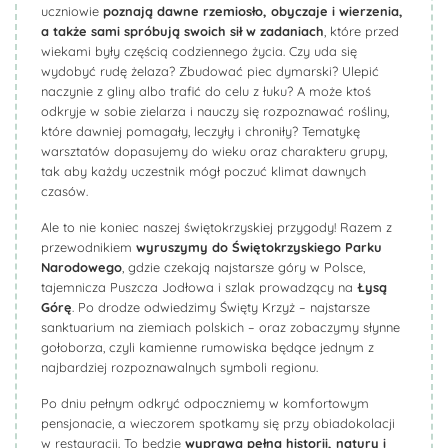
uczniowie
poznają dawne rzemiosło, obyczaje i wierzenia,
a także sami spróbują swoich sił w zadaniach
, które przed
wiekami były częścią codziennego życia. Czy uda się
wydobyć rudę żelaza? Zbudować piec dymarski? Ulepić
naczynie z gliny albo trafić do celu z łuku? A może ktoś
odkryje w sobie zielarza i nauczy się rozpoznawać rośliny,
które dawniej pomagały, leczyły i chroniły? Tematykę
warsztatów dopasujemy do wieku oraz charakteru grupy,
tak aby każdy uczestnik mógł poczuć klimat dawnych
czasów.
Ale to nie koniec naszej świętokrzyskiej przygody! Razem z
przewodnikiem
wyruszymy do Świętokrzyskiego Parku
Narodowego
, gdzie czekają najstarsze góry w Polsce,
tajemnicza Puszcza Jodłowa i szlak prowadzący na
Łysą
Górę
. Po drodze odwiedzimy Święty Krzyż – najstarsze
sanktuarium na ziemiach polskich – oraz zobaczymy słynne
gołoborza, czyli kamienne rumowiska będące jednym z
najbardziej rozpoznawalnych symboli regionu.
Po dniu pełnym odkryć odpoczniemy w komfortowym
pensjonacie, a wieczorem spotkamy się przy obiadokolacji
w restauracji. To będzie
wyprawa pełna historii, natury i