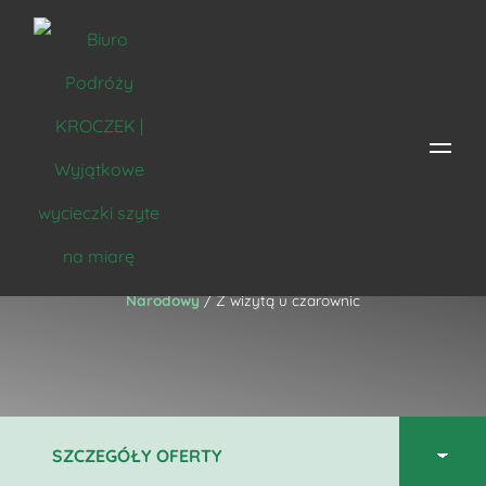
Z wizytą u czarownic
Strona główna
/
Miejsce
/
Polska
/
Świętokrzyski Park
Narodowy
/ Z wizytą u czarownic