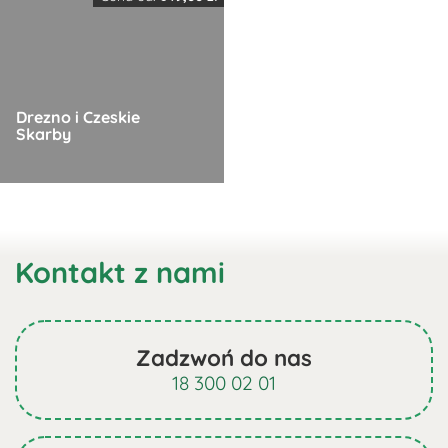
ma
wiele
wariantów.
Opcje
Drezno i Czeskie
można
Skarby
wybrać
na
Ten
stronie
produkt
produktu
ma
Kontakt z nami
wiele
wariantów.
Opcje
można
Zadzwoń do nas
wybrać
18 300 02 01
na
stronie