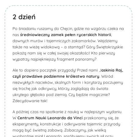
2
dzień
Po śniadaniu ruszamy do Chęcin, gdzie na wzgórzu czeka na
nas
średniowieczny zamek pełen rycerskich historii
,
dawnych murów i tajemniczych zakamarków. Wejdziemy
także na wieżę widokową – a stamtąd? Góry Świętokrzyskie
pokażą nam się w całej swojej okazałości! Kto pierwszy
wypatrzy najpiękniejszy fragment panoramy?
Ale to dopiero początek przygody! Przed nami J
askinia Raj,
czyli prawdziwe podziemne królestwo natury
. Wśród
niezwykłych nacieków, skalnych form i korytarzy poczujemy
się trochę jak odkrywcy, którzy zaglądają do świata
ukrytego głęboko pod ziemią. Czy będzie magicznie?
Zdecydowanie tak!
A później czas na spotkanie z nauką w najlepszym wydaniu.
W
Centrum Nauki Leonardo da Vinci
przekonamy się, że
eksperymenty, konstrukcje i odkrywanie tajemnic przyrody
mogą być świetną zabawą. Zobaczymy, jak wielką
wyobraźnię miał Leonardo, spróbujemy swoich sił przy