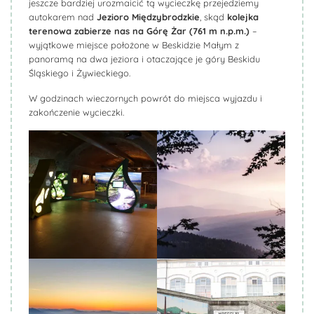
jeszcze bardziej urozmaicić tą wycieczkę przejedziemy
autokarem nad
Jezioro Międzybrodzkie
, skąd
kolejka
terenowa zabierze nas na Górę Żar (761 m n.p.m.)
–
wyjątkowe miejsce położone w Beskidzie Małym z
panoramą na dwa jeziora i otaczające je góry Beskidu
Śląskiego i Żywieckiego.
W godzinach wieczornych powrót do miejsca wyjazdu i
zakończenie wycieczki.
Biuro Podróży KROCZEK
Biuro Podróży KROCZEK
Biuro Podróży KROCZEK
Biuro Podróży KROCZEK