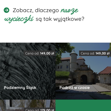
nasze
Zobacz, dlaczego
wycieczki
są tak wyjątkowe?
Cena od:
149,00
zł
Cena od:
149,00
zł
Podziemny Śląsk
Podróż w czasie
Ten
Ten
produkt
produkt
Cena od:
179,00
zł