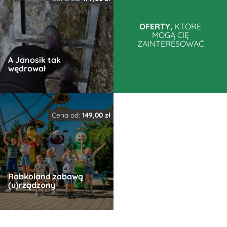
ma
ma
wiele
wiele
OFERTY,
KTÓRE
MOGĄ CIĘ
wariantów.
wariantów.
ZAINTERESOWAĆ
Opcje
Opcje
A Janosik tak
można
można
wędrował
wybrać
wybrać
na
na
Ten
stronie
stronie
produkt
produktu
produktu
Cena od:
149,00
zł
ma
wiele
wariantów.
Opcje
Rabkoland zabawą
można
(u)rządzony
wybrać
na
Ten
stronie