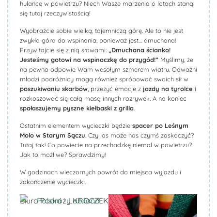
hulańce w powietrzu? Niech Wasze marzenia o lotach staną
się tutaj rzeczywistością!
Wyobraźcie sobie wielką, tajemniczą górę. Ale to nie jest
zwykła góra do wspinania, ponieważ jest… dmuchana!
Przywitajcie się z nią słowami:
„Dmuchana ścianko!
Jesteśmy gotowi na wspinaczkę do przygód!”
Myślimy, że
na pewno odpowie Wam wesołym szmerem wiatru. Odważni
młodzi podróżnicy mogą również spróbować swoich sił w
poszukiwaniu skarbów
, przeżyć emocje z
jazdy na
tyrolce
i
rozkoszować się całą masą innych rozrywek. A na koniec
spałaszujemy pyszne kiełbaski z grilla
.
Ostatnim elementem wycieczki będzie
spacer po Leśnym
Molo w Starym Sączu
. Czy las może nas czymś zaskoczyć?
Tutaj tak! Co powiecie na przechadzkę niemal w powietrzu?
Jak to możliwe? Sprawdzimy!
W godzinach wieczornych powrót do miejsca wyjazdu i
zakończenie wycieczki.
Biuro Podróży KROCZEK
Biuro Podróży KROCZEK