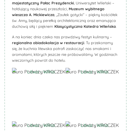
majestatyczny Pałac Prezydencki
, Uniwersytet Wileński –
hołdujący naukowej przeszłości,
Muzeum wybitnego
wieszcza A. Mickiewicza
, „Zaułek gotycki” – piękny kościółek
św. Anny, będący perełką architektoniczną oraz emanująca
duchową siłą i pięknem
Klasycystyczna Katedra Wileńska
.
A na koniec dnia czeka nas prawdziwy festyn kulinarny –
regionalna obiadokolacja w restauracji
. Tu przekonamy
się, że kuchnia litewska potrafi zaskoczyć nas smakami i
aromatami, których jeszcze nie próbowaliśmy. W godzinach
wieczornych powrót do hotelu.
Biuro Podróży KROCZEK
Biuro Podróży KROCZEK
Biuro Podróży KROCZEK
Biuro Podróży KROCZEK