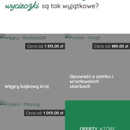
wycieczki
są tak wyjątkowe?
Cena od:
1 319,00
zł
Cena od:
889,00
zł
Opowieść o zamku i
wrocławskich
Węgry bajkowy kraj
skarbach
Ten
Ten
produkt
produkt
Cena od:
1 059,00
zł
ma
ma
wiele
wiele
OFERTY,
KTÓRE