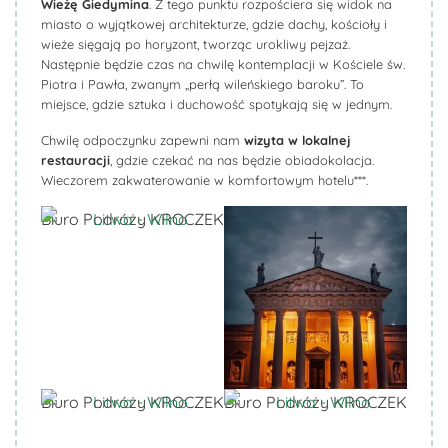
Wieżę Giedymina
. Z tego punktu rozpościera się widok na
miasto o wyjątkowej architekturze, gdzie dachy, kościoły i
wieże sięgają po horyzont, tworząc urokliwy pejzaż.
Następnie będzie czas na chwilę kontemplacji w Kościele św.
Piotra i Pawła, zwanym „perłą wileńskiego baroku”. To
miejsce, gdzie sztuka i duchowość spotykają się w jednym.
Chwilę odpoczynku zapewni nam
wizyta w lokalnej
restauracji
, gdzie czekać na nas będzie obiadokolacja.
Wieczorem zakwaterowanie w komfortowym hotelu***.
Biuro Podróży KROCZEK
Biuro Podróży KROCZEK
Biuro Podróży KROCZEK
Biuro Podróży KROCZEK