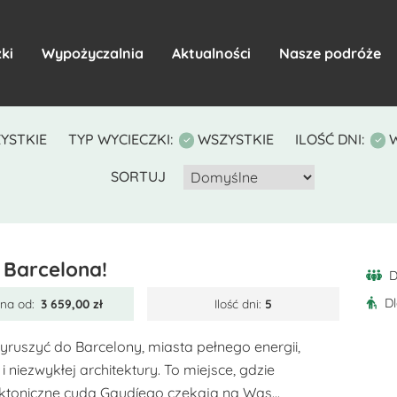
ki
Wypożyczalnia
Aktualności
Nasze podróże
YSTKIE
TYP WYCIECZKI:
WSZYSTKIE
ILOŚĆ DNI:
SORTUJ
 Barcelona!
D
D
na od:
3 659,00
zł
Ilość dni:
5
yruszyć do Barcelony, miasta pełnego energii,
 i niezwykłej architektury. To miejsce, gdzie
ektoniczne cuda Gaudíego czekają na Was...