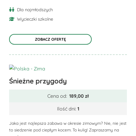
produktu
Dla najmłodszych
Wycieczki szkolne
ZOBACZ OFERTĘ
Ten
Śnieżne przygody
produkt
ma
Cena od:
189,00
zł
wiele
wariantów.
Ilość dni:
1
Opcje
można
Jaka jest najlepsza zabawa w okresie zimowym? Nie, nie jest
to siedzenie pod ciepłym kocem. To kulig! Zapraszamy na
wybrać