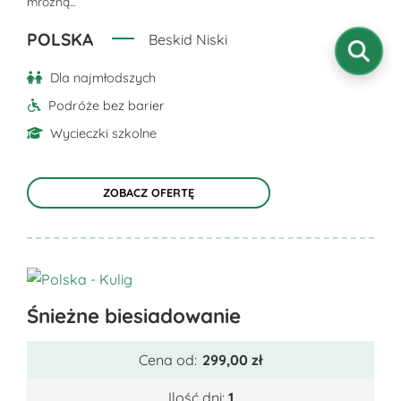
mroźną...
na
stronie
POLSKA
Beskid Niski
produktu
Dla najmłodszych
Podróże bez barier
Wycieczki szkolne
ZOBACZ OFERTĘ
Ten
Śnieżne biesiadowanie
produkt
ma
Cena od:
299,00
zł
wiele
wariantów.
Ilość dni:
1