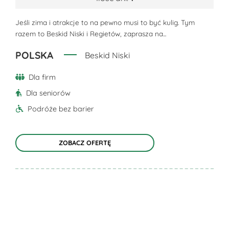
Opcje
można
Jeśli zima i atrakcje to na pewno musi to być kulig. Tym
razem to Beskid Niski i Regietów, zaprasza na...
wybrać
na
POLSKA
Beskid Niski
stronie
produktu
Dla firm
Dla seniorów
Podróże bez barier
ZOBACZ OFERTĘ