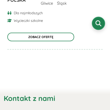
produktu
Gliwice
Śląsk
Dla najmłodszych
Wycieczki szkolne
ZOBACZ OFERTĘ
Kontakt z nami