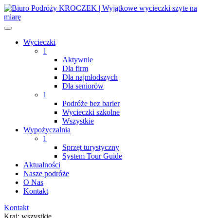
Wycieczki
1
Aktywnie
Dla firm
Dla najmłodszych
Dla seniorów
1
Podróże bez barier
Wycieczki szkolne
Wszystkie
Wypożyczalnia
1
Sprzęt turystyczny
System Tour Guide
Aktualności
Nasze podróże
O Nas
Kontakt
Kontakt
Kraj:
wszystkie