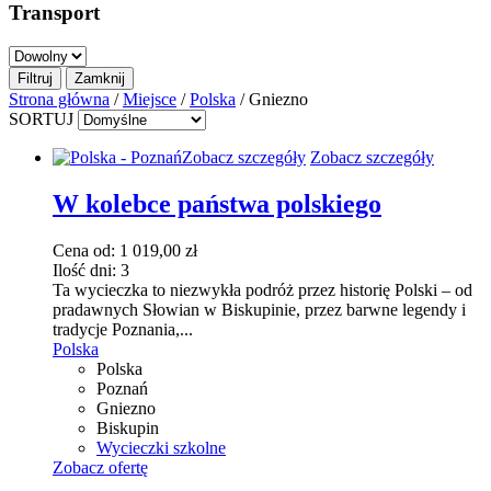
Transport
Strona główna
/
Miejsce
/
Polska
/ Gniezno
SORTUJ
Ten
Zobacz szczegóły
Zobacz szczegóły
produkt
ma
W kolebce państwa polskiego
wiele
wariantów.
Cena od:
1 019,00
zł
Opcje
Ilość dni:
3
można
Ta wycieczka to niezwykła podróż przez historię Polski – od
wybrać
pradawnych Słowian w Biskupinie, przez barwne legendy i
na
tradycje Poznania,...
stronie
Polska
produktu
Polska
Poznań
Gniezno
Biskupin
Wycieczki szkolne
Zobacz ofertę