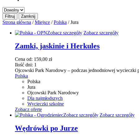
Strona główna
/
Miejsce
/
Polska
/ Jura
Ten
Zobacz szczegóły
Zobacz szczegóły
produkt
ma
Zamki, jaskinie i Herkules
wiele
wariantów.
Cena od:
159,00
zł
Opcje
Ilość dni:
1
można
Ojcowski Park Narodowy – podczas jednodniowej wycieczki p
wybrać
Polska
na
Polska
stronie
Jura
produktu
Ojcowski Park Narodowy
Dla najmłodszych
Wycieczki szkolne
Zobacz ofertę
Ten
Zobacz szczegóły
Zobacz szczegóły
produkt
ma
Wędrówki po Jurze
wiele
wariantów.