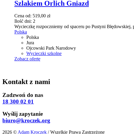
ma
Szlakiem Orlich Gniazd
wiele
wariantów.
Cena od:
519,00
zł
Opcje
Ilość dni:
2
można
Wycieczkę rozpoczniemy od spaceru po Pustyni Błędowskiej, p
wybrać
Polska
na
Polska
stronie
Jura
produktu
Ojcowski Park Narodowy
Wycieczki szkolne
Zobacz ofertę
Kontakt z nami
Zadzwoń do nas
18 300 02 01
Wyślij zapytanie
biuro@kroczek.org
2026 ©
Adam Kroczek
/ Wszelkie Prawa Zastrzeżone