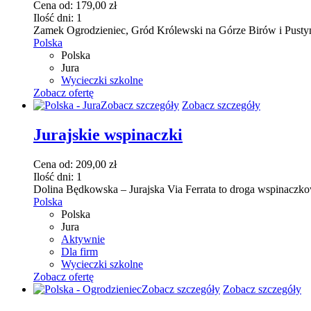
Cena od:
179,00
zł
Opcje
Ilość dni:
1
można
Zamek Ogrodzieniec, Gród Królewski na Górze Birów i Pustyni
wybrać
Polska
na
Polska
stronie
Jura
produktu
Wycieczki szkolne
Zobacz ofertę
Ten
Zobacz szczegóły
Zobacz szczegóły
produkt
ma
Jurajskie wspinaczki
wiele
wariantów.
Cena od:
209,00
zł
Opcje
Ilość dni:
1
można
Dolina Będkowska – Jurajska Via Ferrata to droga wspinaczkow
wybrać
Polska
na
Polska
stronie
Jura
produktu
Aktywnie
Dla firm
Wycieczki szkolne
Zobacz ofertę
Ten
Zobacz szczegóły
Zobacz szczegóły
produkt