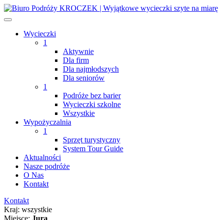
Wycieczki
1
Aktywnie
Dla firm
Dla najmłodszych
Dla seniorów
1
Podróże bez barier
Wycieczki szkolne
Wszystkie
Wypożyczalnia
1
Sprzęt turystyczny
System Tour Guide
Aktualności
Nasze podróże
O Nas
Kontakt
Kontakt
Kraj:
wszystkie
Miejsce:
Jura