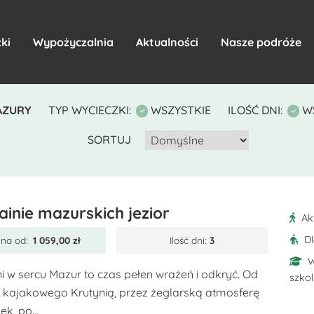
ki
Wypożyczalnia
Aktualności
Nasze podróże
AZURY
TYP WYCIECZKI:
WSZYSTKIE
ILOŚĆ DNI:
W
SORTUJ
ainie mazurskich jezior
Ak
D
na od:
1 059,00
zł
Ilość dni:
3
W
ni w sercu Mazur to czas pełen wrażeń i odkryć. Od
szko
 kajakowego Krutynią, przez żeglarską atmosferę
ek, po...