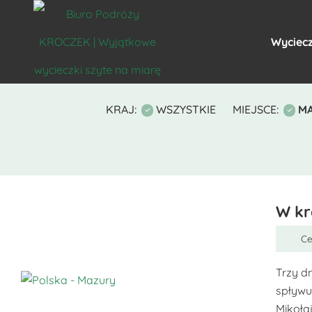
Wyciecz
KRAJ:
WSZYSTKIE
MIEJSCE:
M
W kr
Ce
Trzy d
spływu
Ten
Mikołaj