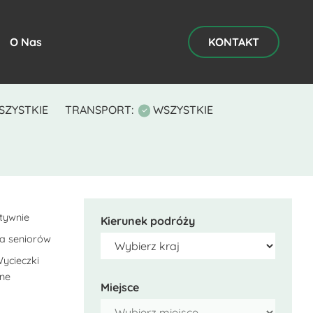
O Nas
KONTAKT
SZYSTKIE
TRANSPORT:
WSZYSTKIE
tywnie
Kierunek podróży
la seniorów
ycieczki
lne
Miejsce