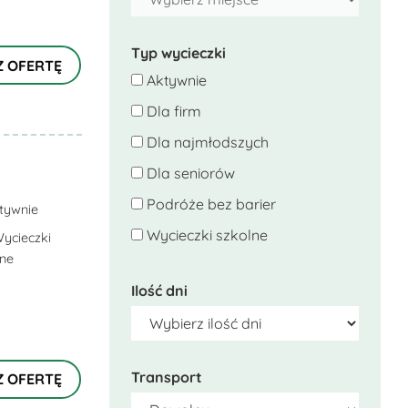
Typ wycieczki
Z OFERTĘ
Aktywnie
Dla firm
Dla najmłodszych
Dla seniorów
Podróże bez barier
tywnie
Wycieczki szkolne
ycieczki
lne
Ilość dni
Transport
Z OFERTĘ