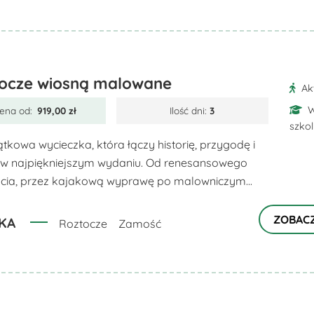
ocze wiosną malowane
Ak
W
ena od:
919,00
zł
Ilość dni:
3
szko
ątkowa wycieczka, która łączy historię, przygodę i
 w najpiękniejszym wydaniu. Od renesansowego
ia, przez kajakową wyprawę po malowniczym...
ZOBAC
KA
Roztocze
Zamość