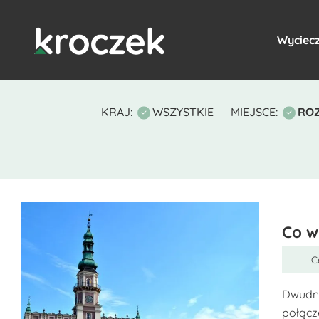
Wyciecz
KRAJ:
WSZYSTKIE
MIEJSCE:
RO
Co w
C
Dwudni
połącze