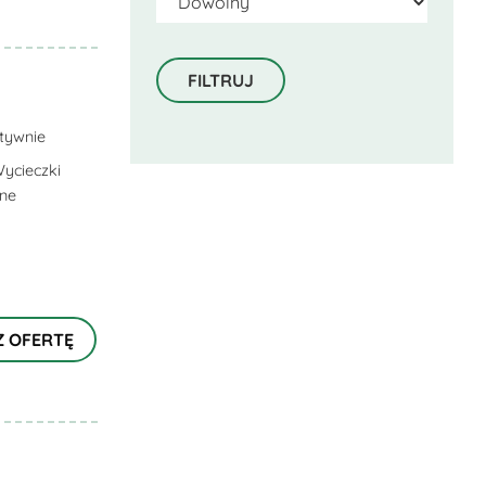
tywnie
ycieczki
lne
Z OFERTĘ