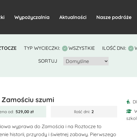
ki
Wypożyczalnia
Aktualności
Nasze podróże
ZTOCZE
TYP WYCIECZKI:
WSZYSTKIE
ILOŚĆ DNI:
SORTUJ
 Zamościu szumi
D
W
ena od:
529,00
zł
Ilość dni:
2
szko
owa wyprawa do Zamościa i na Roztocze to
nie historii, przyrody i świetnej zabawy. Pierwszego