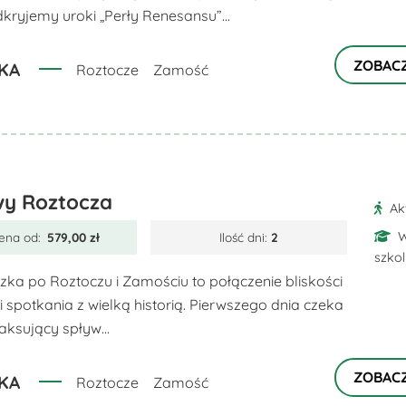
dkryjemy uroki „Perły Renesansu”...
ZOBAC
KA
Roztocze
Zamość
y Roztocza
Ak
W
ena od:
579,00
zł
Ilość dni:
2
szko
zka po Roztoczu i Zamościu to połączenie bliskości
i spotkania z wielką historią. Pierwszego dnia czeka
aksujący spływ...
ZOBAC
KA
Roztocze
Zamość