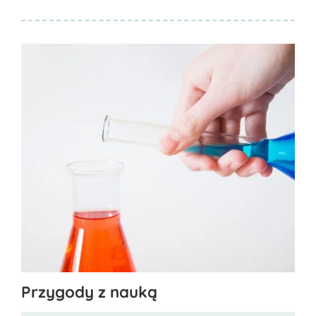
Ten
Przygody z nauką
produkt