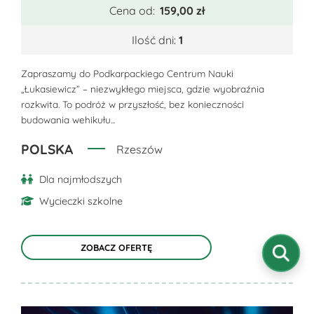
ma
Cena od:
159,00
zł
wiele
wariantów.
Ilość dni:
1
Opcje
można
Zapraszamy do Podkarpackiego Centrum Nauki
„Łukasiewicz” – niezwykłego miejsca, gdzie wyobraźnia
wybrać
rozkwita. To podróż w przyszłość, bez konieczności
na
budowania wehikułu...
stronie
produktu
POLSKA
Rzeszów
Dla najmłodszych
Wycieczki szkolne
ZOBACZ OFERTĘ