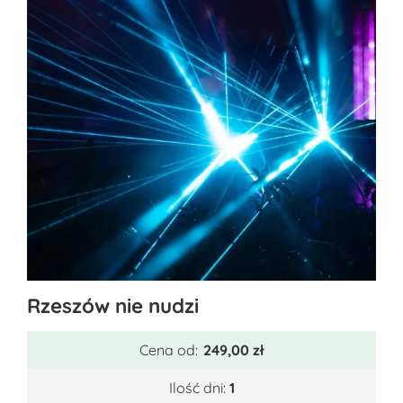
Ten
Rzeszów nie nudzi
produkt
ma
Cena od:
249,00
zł
wiele
wariantów.
Ilość dni:
1