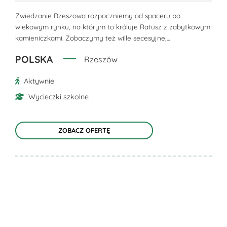
Opcje
można
Zwiedzanie Rzeszowa rozpoczniemy od spaceru po
wiekowym rynku, na którym to króluje Ratusz z zabytkowymi
wybrać
kamieniczkami. Zobaczymy też wille secesyjne,...
na
stronie
POLSKA
Rzeszów
produktu
Aktywnie
Wycieczki szkolne
ZOBACZ OFERTĘ