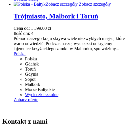
Ten
Zobacz szczegóły
Zobacz szczegóły
produkt
ma
Trójmiasto, Malbork i Toruń
wiele
wariantów.
Cena od:
1 399,00
zł
Opcje
Ilość dni:
4
można
Północ naszego kraju skrywa wiele niezwykłych miejsc, które
wybrać
warto odwiedzić. Podczas naszej wycieczki odkryjemy
na
tajemnice krzyżackiego zamku w Malborku, sprawdzimy...
stronie
Polska
produktu
Polska
Gdańsk
Toruń
Gdynia
Sopot
Malbork
Morze Bałtyckie
Wycieczki szkolne
Zobacz ofertę
Kontakt z nami