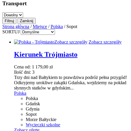
Transport
Strona główna
/
Miejsce
/
Polska
/ Sopot
SORTUJ
Ten
Zobacz szczegóły
Zobacz szczegóły
produkt
ma
Kierunek Trójmiasto
wiele
wariantów.
Cena od:
1 179,00
zł
Opcje
Ilość dni:
3
można
Trzy dni nad Bałtykiem to prawdziwa podróż pełna przygód!
wybrać
Odkryjemy urokliwe zakątki Gdańska, wejdziemy na pokład
na
słynnych statków w gdyńskim...
stronie
Polska
produktu
Polska
Gdańsk
Gdynia
Sopot
Morze Bałtyckie
Wycieczki szkolne
Zobacz ofertę