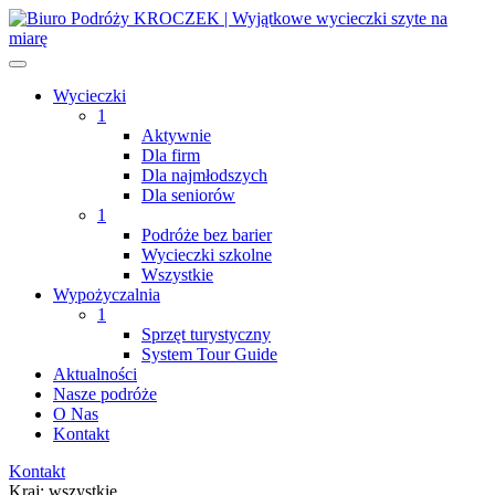
Wycieczki
1
Aktywnie
Dla firm
Dla najmłodszych
Dla seniorów
1
Podróże bez barier
Wycieczki szkolne
Wszystkie
Wypożyczalnia
1
Sprzęt turystyczny
System Tour Guide
Aktualności
Nasze podróże
O Nas
Kontakt
Kontakt
Kraj:
wszystkie