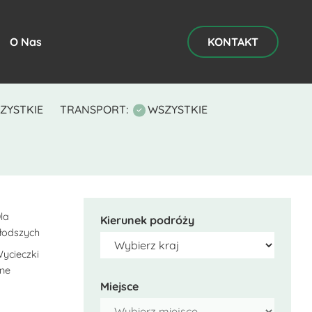
O Nas
KONTAKT
ZYSTKIE
TRANSPORT:
WSZYSTKIE
la
Kierunek podróży
łodszych
ycieczki
lne
Miejsce