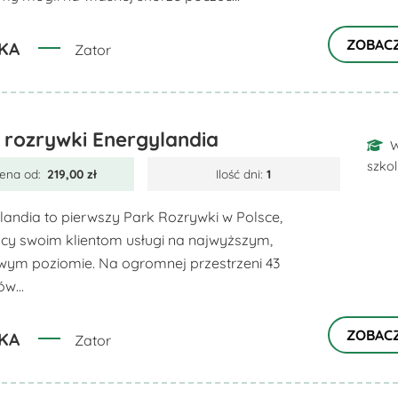
ZOBAC
KA
Zator
 rozrywki Energylandia
W
szko
ena od:
219,00
zł
Ilość dni:
1
landia to pierwszy Park Rozrywki w Polsce,
ący swoim klientom usługi na najwyższym,
wym poziomie. Na ogromnej przestrzeni 43
w...
ZOBAC
KA
Zator