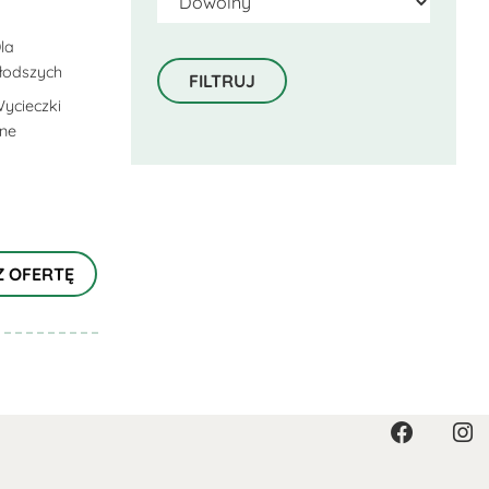
la
łodszych
ycieczki
lne
Z OFERTĘ