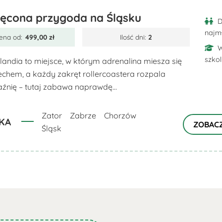
ęcona przygoda na Śląsku
D
najm
ena od:
499,00
zł
Ilość dni:
2
W
szko
landia to miejsce, w którym adrenalina miesza się
echem, a każdy zakręt rollercoastera rozpala
źnię – tutaj zabawa naprawdę...
Zator
Zabrze
Chorzów
KA
ZOBAC
Śląsk