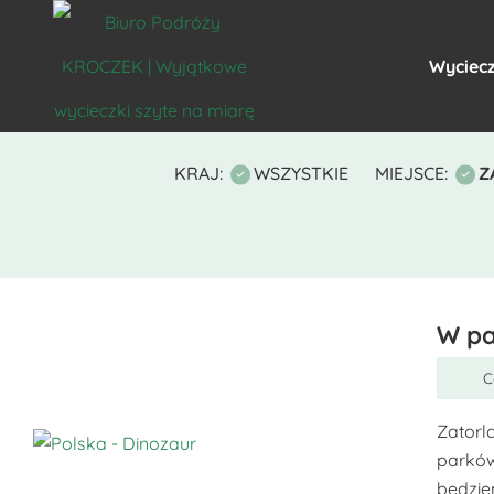
Wyciecz
KRAJ:
WSZYSTKIE
MIEJSCE:
Z
W pa
C
Zatorl
parków
Ten
będzie