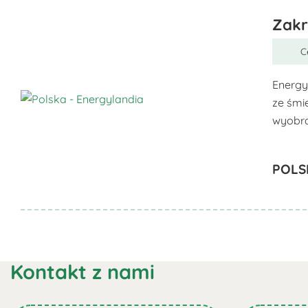
można
wybrać
Zakr
na
C
stronie
produktu
Energy
ze śmi
Ten
wyobra
produkt
ma
POLS
wiele
wariantów.
Opcje
można
wybrać
na
Kontakt z nami
stronie
produktu