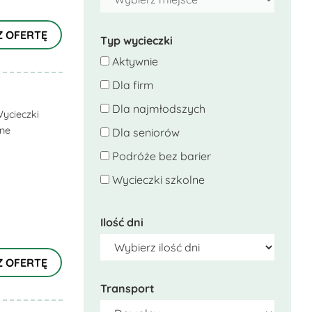
Z OFERTĘ
Typ wycieczki
Aktywnie
Dla firm
Dla najmłodszych
ycieczki
lne
Dla seniorów
Podróże bez barier
Wycieczki szkolne
Ilość dni
Z OFERTĘ
Transport