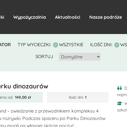
ki
Wypożyczalnia
Aktualności
Nasze podróże
ATOR
TYP WYCIECZKI:
WSZYSTKIE
ILOŚĆ DNI:
WS
SORTUJ
rku dinozaurów
D
najm
ena od:
149,00
zł
Ilość dni:
1
W
szko
and – zwiedzanie z przewodnikiem kompleksu 4
 rozrywki. Podczas spaceru po Parku Dinozaurów
my mogli na własnej skórze poczuć...