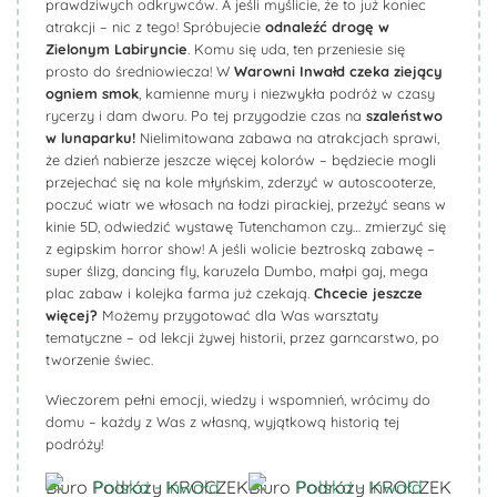
prawdziwych odkrywców. A jeśli myślicie, że to już koniec
atrakcji – nic z tego! Spróbujecie
odnaleźć drogę w
Zielonym Labiryncie
. Komu się uda, ten przeniesie się
prosto do średniowiecza! W
Warowni Inwałd czeka ziejący
ogniem smok
, kamienne mury i niezwykła podróż w czasy
rycerzy i dam dworu. Po tej przygodzie czas na
szaleństwo
w lunaparku!
Nielimitowana zabawa na atrakcjach sprawi,
że dzień nabierze jeszcze więcej kolorów – będziecie mogli
przejechać się na kole młyńskim, zderzyć w autoscooterze,
poczuć wiatr we włosach na łodzi pirackiej, przeżyć seans w
kinie 5D, odwiedzić wystawę Tutenchamon czy… zmierzyć się
z egipskim horror show! A jeśli wolicie beztroską zabawę –
super ślizg, dancing fly, karuzela Dumbo, małpi gaj, mega
plac zabaw i kolejka farma już czekają.
Chcecie jeszcze
więcej?
Możemy przygotować dla Was warsztaty
tematyczne – od lekcji żywej historii, przez garncarstwo, po
tworzenie świec.
Wieczorem pełni emocji, wiedzy i wspomnień, wrócimy do
domu – każdy z Was z własną, wyjątkową historią tej
podróży!
Biuro Podróży KROCZEK
Biuro Podróży KROCZEK