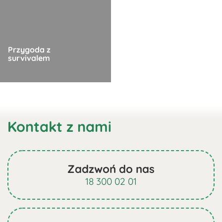
ma
wiele
wariantów.
Opcje
Przygoda z
można
survivalem
wybrać
na
Ten
stronie
produkt
produktu
ma
Kontakt z nami
wiele
wariantów.
Opcje
można
Zadzwoń do nas
wybrać
18 300 02 01
na
stronie
produktu