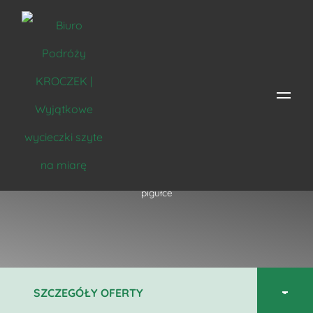
Cały świat w pigułce
Strona główna
/
Miejsce
/
Polska
/
Inwałd
/ Cały świat w
pigułce