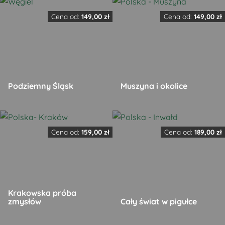
Cena od:
149,00
zł
Cena od:
149,00
zł
Podziemny Śląsk
Muszyna i okolice
Ten
Ten
produkt
produkt
Cena od:
159,00
zł
Cena od:
189,00
zł
ma
ma
wiele
wiele
wariantów.
wariantów.
Opcje
Opcje
Krakowska próba
można
można
zmysłów
Cały świat w pigułce
wybrać
wybrać
na
na