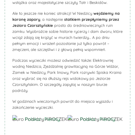
wstążka oraz majestatyczne szczyty Tatr i Beskidów.
Ale to jeszcze nie koniec atrakcji! W Niedzicy
wejdziemy na
koronę zapory
, a następnie
statkiem przepłyniemy przez
Jezioro Czorsztyńskie
prosto do średniowiecznych ruin
zamku. Wyobraźcie sobie historie rycerzy i dam dworu, które
wciąż zdają się krążyć w murach twierdzy… A po dniu
pełnym emocji i wrażeń pozostanie już tylko powrót –
zmęczeni, ale szczęśliwi i z głową pełną wspomnień.
Podczas wycieczki możesz odwiedzić także: Elektrownię
wodną Niedzica, Zjeżdżalnię grawitacyjną na Górze Wdżar,
Zamek w Niedzicy, Park linowy, Park rozrywki Spiska Kraina
oraz wybrać się na dłuższy rejs widokowy po Jeziorze
Czorsztyńskim. O szczegóły zapytaj w naszym biurze
podróży.
W godzinach wieczornych powrót do miejsca wyjazdu i
zakończenie wycieczki.
Biuro Podróży KROCZEK
Biuro Podróży KROCZEK