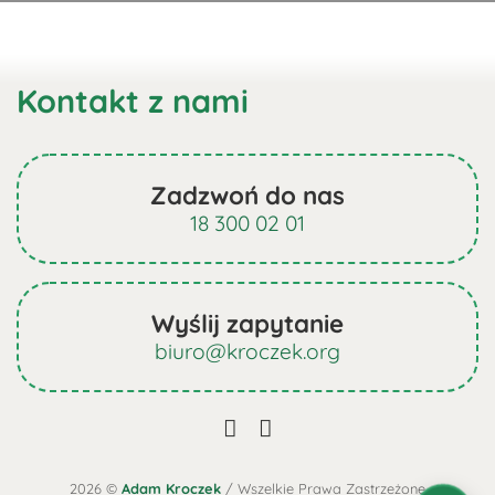
Ten
Ten
stronie
stronie
produkt
produkt
produktu
produktu
ma
ma
Kontakt z nami
wiele
wiele
wariantów.
wariantów.
Opcje
Opcje
można
można
Zadzwoń do nas
wybrać
wybrać
18 300 02 01
na
na
stronie
stronie
produktu
produktu
Wyślij zapytanie
biuro@kroczek.org
2026 ©
Adam Kroczek
/ Wszelkie Prawa Zastrzeżone