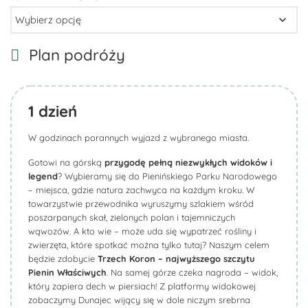
Plan podróży
1
dzień
W godzinach porannych wyjazd z wybranego miasta.
Gotowi na górską
przygodę pełną niezwykłych widoków i
legend
? Wybieramy się do Pienińskiego Parku Narodowego
– miejsca, gdzie natura zachwyca na każdym kroku. W
towarzystwie przewodnika wyruszymy szlakiem wśród
poszarpanych skał, zielonych polan i tajemniczych
wąwozów. A kto wie – może uda się wypatrzeć rośliny i
zwierzęta, które spotkać można tylko tutaj? Naszym celem
będzie zdobycie
Trzech Koron – najwyższego szczytu
Pienin Właściwych
. Na samej górze czeka nagroda – widok,
który zapiera dech w piersiach! Z platformy widokowej
zobaczymy Dunajec wijący się w dole niczym srebrna