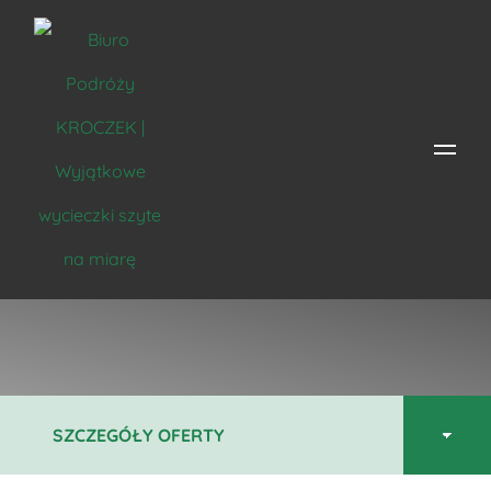
Trzy Korony
Strona główna
/
Miejsce
/
Polska
/
Pieniny
/ Trzy Korony