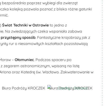
 bezpośrednio poprzez wybiegi dla zwierząt
eczka kolejką pozwala poznać z bliska różne gatunki
rmić.
)
Świat Techniki w Ostrawie
to jedno z
opie. Na zwiedzających czeka wspaniała zabawa
i przystępny sposób
. Fantastyczne krajobrazy jak z
birynty rur o niesamowitych kształtach pozostawiają
 Moraw –
Ołomuniec
. Podczas spaceru po
 z zegarem astronomicznym, wpisaną na listę
 Ariona oraz Katedrę św. Wacława. Zakwaterowanie w
Biuro Podróży KROCZEK
Biuro Podróży KROCZEK