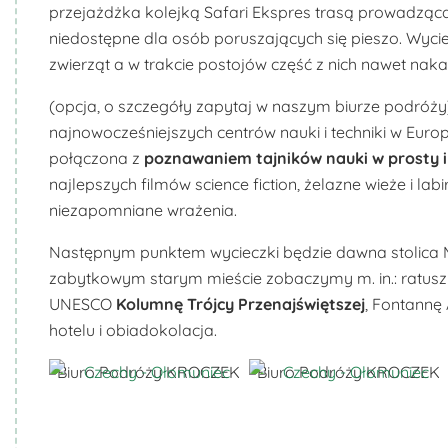
przejażdżka kolejką Safari Ekspres trasą prowadzącą
niedostępne dla osób poruszających się pieszo. Wyci
zwierząt a w trakcie postojów część z nich nawet naka
(opcja, o szczegóły zapytaj w naszym biurze podróży
najnowocześniejszych centrów nauki i techniki w Eur
połączona z
poznawaniem tajników nauki w prosty 
najlepszych filmów science fiction, żelazne wieże i la
niezapomniane wrażenia.
Następnym punktem wycieczki będzie dawna stolica
zabytkowym starym mieście zobaczymy m. in.: ratusz
UNESCO
Kolumnę Trójcy Przenajświętszej
, Fontannę
hotelu i obiadokolacja.
Biuro Podróży KROCZEK
Biuro Podróży KROCZEK