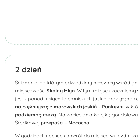
2
dzień
Śniadanie, po którym odwiedzimy położony wśród gó
miejscowości
Skalny Młyn
. W tym miejscu zaczniemy
jest z ponad tysiąca tajemniczych jaskiń oraz głębok
najpiękniejszą z morawskich jaskiń – Punkevni
, w kt
podziemną rzeką.
Na koniec dnia kolejką gondolową 
Środkowej
przepaści – Macocha
.
W godzinach nocnych powrót do miejsca wyjazdu i za