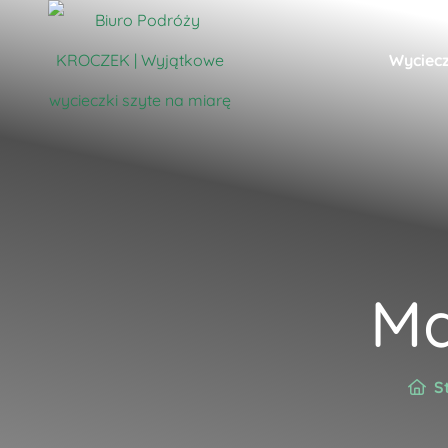
Wyciecz
Ma
S