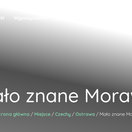
ki
Wypożyczalnia
Aktualności
Nasze podróże
ło znane Mor
trona główna
/
Miejsce
/
Czechy
/
Ostrawa
/ Mało znane M