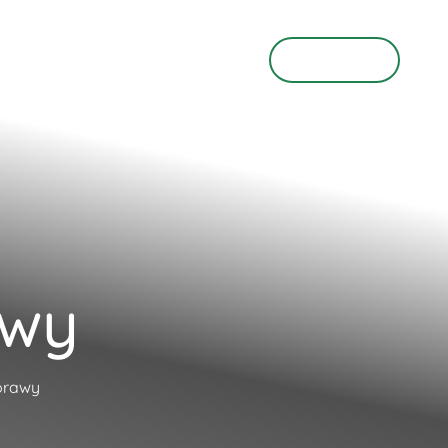
O Nas
KONTAKT
awy
orawy